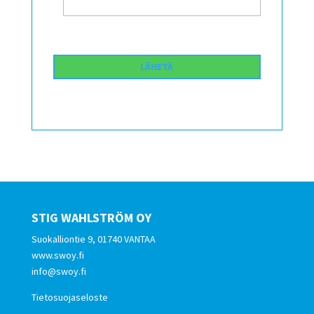
STIG WAHLSTRÖM OY
Suokalliontie 9, 01740 VANTAA
www.swoy.fi
info@swoy.fi
Tietosuojaseloste