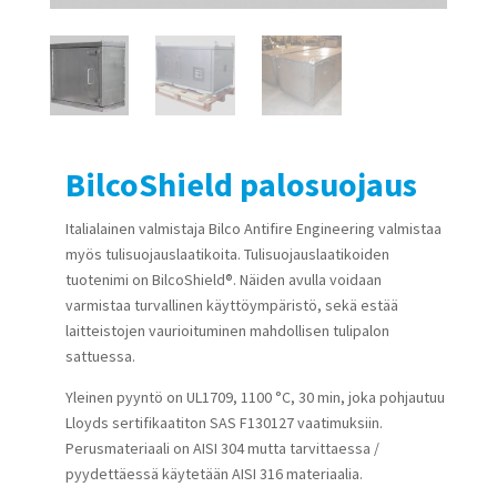
BilcoShield palosuojaus
Italialainen valmistaja Bilco Antifire Engineering valmistaa
myös tulisuojauslaatikoita. Tulisuojauslaatikoiden
tuotenimi on BilcoShield®. Näiden avulla voidaan
varmistaa turvallinen käyttöympäristö, sekä estää
laitteistojen vaurioituminen mahdollisen tulipalon
sattuessa.
Yleinen pyyntö on UL1709, 1100 °C, 30 min, joka pohjautuu
Lloyds sertifikaatiton SAS F130127 vaatimuksiin.
Perusmateriaali on AISI 304 mutta tarvittaessa /
pyydettäessä käytetään AISI 316 materiaalia.