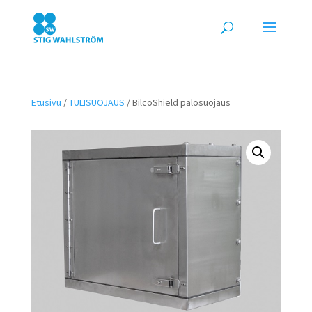
Etusivu
/
TULISUOJAUS
/ BilcoShield palosuojaus