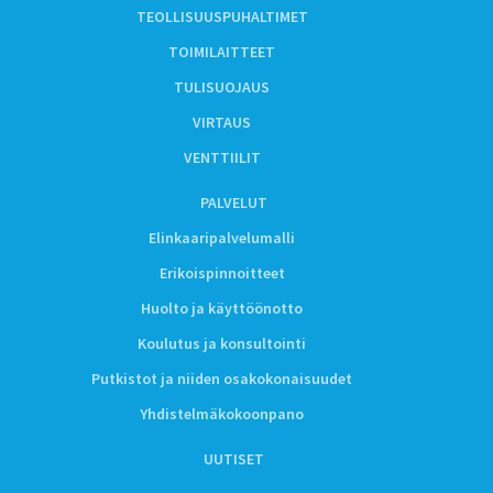
TEOLLISUUSPUHALTIMET
TOIMILAITTEET
TULISUOJAUS
VIRTAUS
VENTTIILIT
PALVELUT
Elinkaaripalvelumalli
Erikoispinnoitteet
Huolto ja käyttöönotto
Koulutus ja konsultointi
Putkistot ja niiden osakokonaisuudet
Yhdistelmäkokoonpano
UUTISET