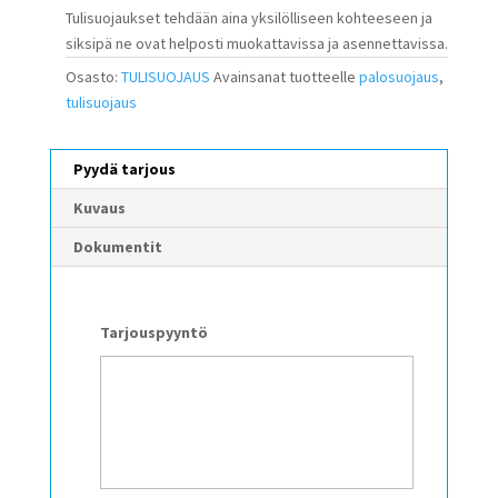
Tulisuojaukset tehdään aina yksilölliseen kohteeseen ja
siksipä ne ovat helposti muokattavissa ja asennettavissa.
Osasto:
TULISUOJAUS
Avainsanat tuotteelle
palosuojaus
,
tulisuojaus
Pyydä tarjous
Kuvaus
Dokumentit
Tarjouspyyntö