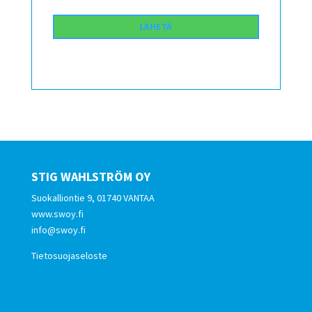
STIG WAHLSTRÖM OY
Suokalliontie 9, 01740 VANTAA
www.swoy.fi
info@swoy.fi
Tietosuojaseloste