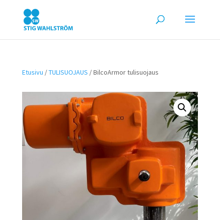
Etusivu
/
TULISUOJAUS
/ BilcoArmor tulisuojaus