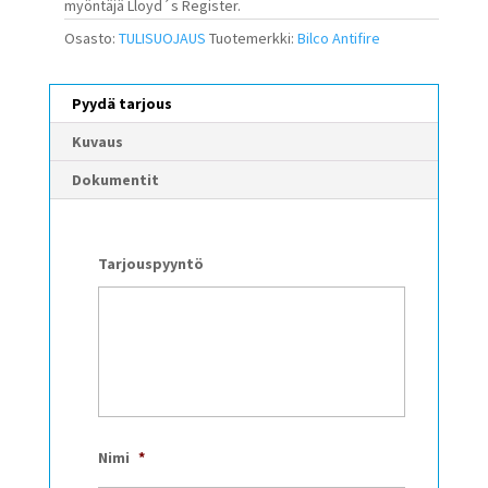
myöntäjä Lloyd´s Register.
Osasto:
TULISUOJAUS
Tuotemerkki:
Bilco Antifire
Pyydä tarjous
Kuvaus
Dokumentit
Tarjouspyyntö
Nimi
*