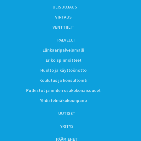
TULISUOJAUS
VIRTAUS
VENTTIILIT
PALVELUT
Elinkaaripalvelumalli
Erikoispinnoitteet
Huolto ja käyttöönotto
Koulutus ja konsultointi
Putkistot ja niiden osakokonaisuudet
Yhdistelmäkokoonpano
UUTISET
YRITYS
PÄÄMIEHET