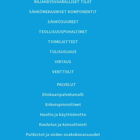
RÄJÄHDYSVAARALLISET TILAT
SÄHKÖMEKAANISET KOMPONENTIT
SÄHKÖSUUREET
TEOLLISUUSPUHALTIMET
TOIMILAITTEET
TULISUOJAUS
VIRTAUS
VENTTIILIT
PALVELUT
Elinkaaripalvelumalli
Erikoispinnoitteet
Huolto ja käyttöönotto
Koulutus ja konsultointi
Putkistot ja niiden osakokonaisuudet