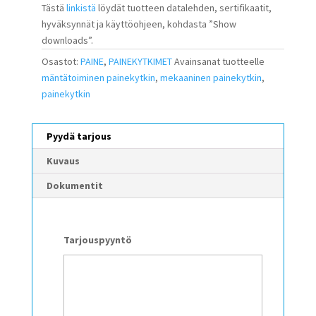
Tästä
linkistä
löydät tuotteen datalehden, sertifikaatit,
hyväksynnät ja käyttöohjeen, kohdasta ”Show
downloads”.
Osastot:
PAINE
,
PAINEKYTKIMET
Avainsanat tuotteelle
mäntätoiminen painekytkin
,
mekaaninen painekytkin
,
painekytkin
Pyydä tarjous
Kuvaus
Dokumentit
Tarjouspyyntö