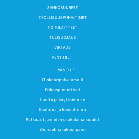
SÄHKÖSUUREET
TEOLLISUUSPUHALTIMET
TOIMILAITTEET
TULISUOJAUS
VIRTAUS
VENTTIILIT
PALVELUT
Elinkaaripalvelumalli
Erikoispinnoitteet
Huolto ja käyttöönotto
Koulutus ja konsultointi
Putkistot ja niiden osakokonaisuudet
Yhdistelmäkokoonpano