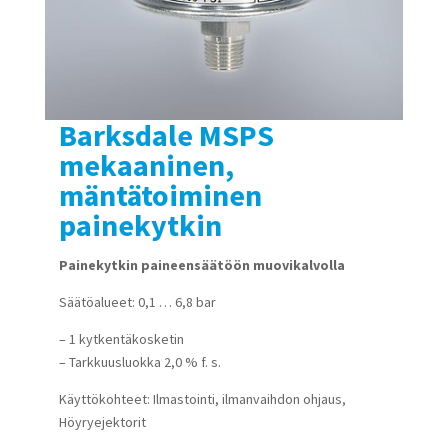
Barksdale MSPS
mekaaninen,
mäntätoiminen
painekytkin
Painekytkin paineensäätöön muovikalvolla
Säätöalueet: 0,1 … 6,8 bar
– 1 kytkentäkosketin
– Tarkkuusluokka 2,0 % f. s.
Käyttökohteet: Ilmastointi, ilmanvaihdon ohjaus,
Höyryejektorit