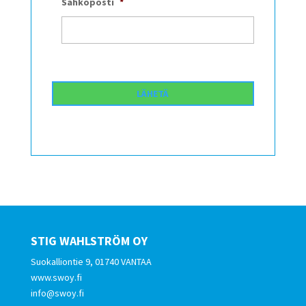
Sähköposti
*
STIG WAHLSTRÖM OY
Suokalliontie 9, 01740 VANTAA
www.swoy.fi
info@swoy.fi