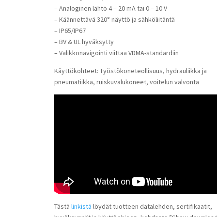
– Analoginen lähtö 4 – 20 mA tai 0 – 10 V
– Käännettävä 320° näyttö ja sähköliitäntä
– IP65/IP67
– BV & UL hyväksytty
– Valikkonavigointi viittaa VDMA-standardiin
Käyttökohteet: Työstökoneteollisuus, hydrauliikka ja
pneumatiikka, ruiskuvalukoneet, voitelun valvonta
Tästä
linkistä
löydät tuotteen datalehden, sertifikaatit,