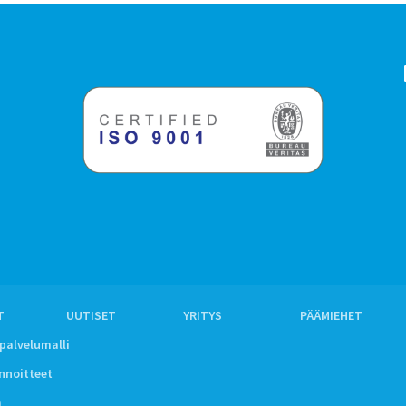
T
UUTISET
YRITYS
PÄÄMIEHET
ipalvelumalli
innoitteet
a