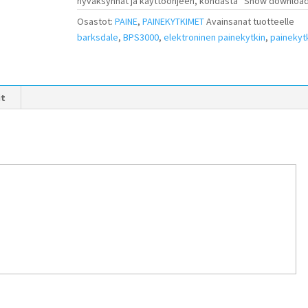
hyväksynnät ja käyttöohjeen, kohdasta ”Show download
Osastot:
PAINE
,
PAINEKYTKIMET
Avainsanat tuotteelle
barksdale
,
BPS3000
,
elektroninen painekytkin
,
painekyt
it