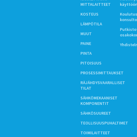
MITTALAITTEET
käyttöö
KOSTEUS
Koulutus
konsulto
LÄMPÖTILA
Putkistot
MUUT
osakoko
PAINE
Yhdiste
PINTA
PITOISUUS
PROSESSIMITTAUKSET
RÄJÄHDYSVAARALLISET
TILAT
SÄHKÖMEKAANISET
KOMPONENTIT
SÄHKÖSUUREET
TEOLLISUUSPUHALTIMET
TOIMILAITTEET