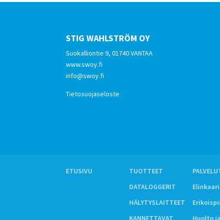
STIG WAHLSTRÖM OY
Suokalliontie 9, 01740 VANTAA
www.swoy.fi
info@swoy.fi
Tietosuojaseloste
ETUSIVU
TUOTTEET
PALVELU
DATALOGGERIT
Elinkaar
HÄLYTYSLAITTEET
Erikoisp
KANNETTAVAT
Huolto j