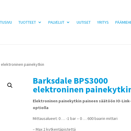
TUSIVU
TUOTTEET
PALVELUT
UUTISET
YRITYS
PÄÄMIEH
 elektroninen painekytkin
Barksdale BPS3000
elektroninen painekytki
Elektroninen painekytkin paineen säätöön IO-Link-
optiolla
Mittausalueet: 0 … -1 bar – 0 … 600 baarin mittari
– Max 2 kytkentäpistettä