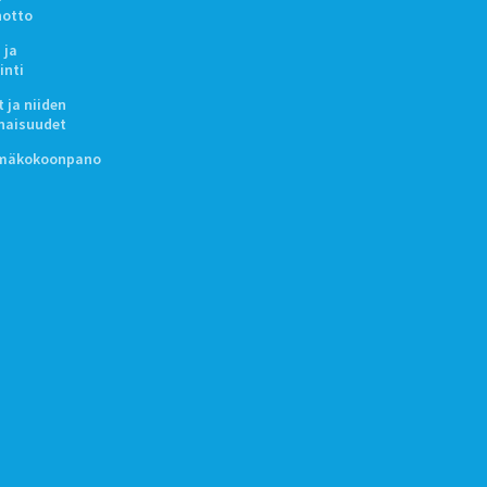
notto
 ja
inti
 ja niiden
naisuudet
lmäkokoonpano