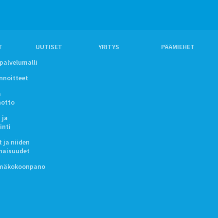
T
UUTISET
YRITYS
PÄÄMIEHET
ipalvelumalli
innoitteet
a
notto
 ja
inti
 ja niiden
naisuudet
lmäkokoonpano