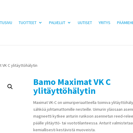
TUSIVU
TUOTTEET
PALVELUT
UUTISET
YRITYS
PÄÄMIEH
VK C ylitäyttöhälytin
Bamo Maximat VK C
ylitäyttöhälytin
Maximat VK-C on uimuriperiaatteella toimiva ylitäyttöhäly
sähköä johtamattomille nesteille. Uimurin yläosaan asen
magneetti kytkee anturin runkoon asennetun reed-rele
päälle ylitäyttö- tai vuototilanteessa. Anturit valmisteta
kemiallisesti kestävistä muoveista.