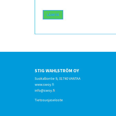
STIG WAHLSTRÖM OY
Suokalliontie 9, 01740 VANTAA
www.swoy.fi
info@swoy.fi
Tietosuojaseloste