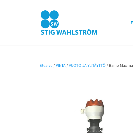
E
Etusivu
/
PINTA
/
VUOTO JA YLITÄYTTÖ
/ Bamo Maximat 