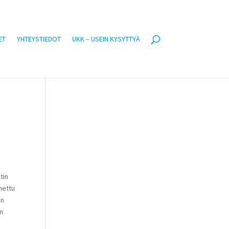
ET
YHTEYSTIEDOT
UKK – USEIN KYSYTTYÄ
tin
nettu
en
an