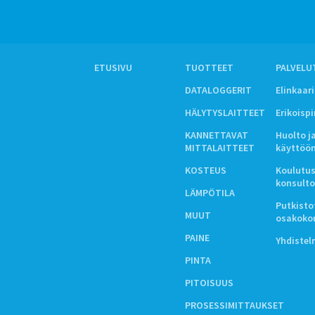
ETUSIVU
TUOTTEET
PALVELU
DATALOGGERIT
Elinkaar
HÄLYTYSLAITTEET
Erikoisp
KANNETTAVAT
Huolto j
MITTALAITTEET
käyttöö
KOSTEUS
Koulutus
konsulto
LÄMPÖTILA
Putkistot
MUUT
osakoko
PAINE
Yhdiste
PINTA
PITOISUUS
PROSESSIMITTAUKSET