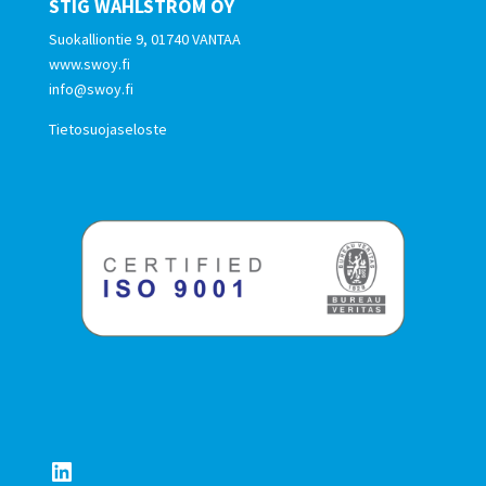
STIG WAHLSTRÖM OY
Suokalliontie 9, 01740 VANTAA
www.swoy.fi
info@swoy.fi
Tietosuojaseloste
LinkedIn