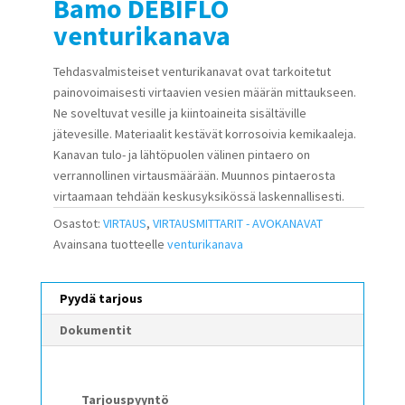
Bamo DEBIFLO
venturikanava
Tehdasvalmisteiset venturikanavat ovat tarkoitetut
painovoimaisesti virtaavien vesien määrän mittaukseen.
Ne soveltuvat vesille ja kiintoaineita sisältäville
jätevesille. Materiaalit kestävät korrosoivia kemikaaleja.
Kanavan tulo- ja lähtöpuolen välinen pintaero on
verrannollinen virtausmäärään. Muunnos pintaerosta
virtaamaan tehdään keskusyksikössä laskennallisesti.
Osastot:
VIRTAUS
,
VIRTAUSMITTARIT - AVOKANAVAT
Avainsana tuotteelle
venturikanava
Pyydä tarjous
Dokumentit
Tarjouspyyntö