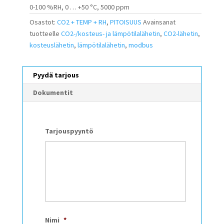
0-100 %RH, 0 … +50 °C, 5000 ppm
Osastot:
CO2 + TEMP + RH
,
PITOISUUS
Avainsanat
tuotteelle
CO2-/kosteus- ja lämpötilalähetin
,
CO2-lähetin
,
kosteuslähetin
,
lämpötilalähetin
,
modbus
Pyydä tarjous
Dokumentit
Tarjouspyyntö
Nimi
*