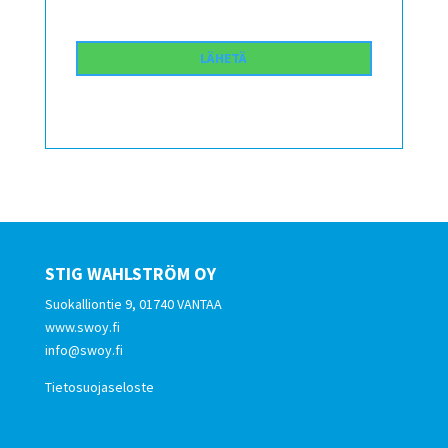
STIG WAHLSTRÖM OY
Suokalliontie 9, 01740 VANTAA
www.swoy.fi
info@swoy.fi
Tietosuojaseloste