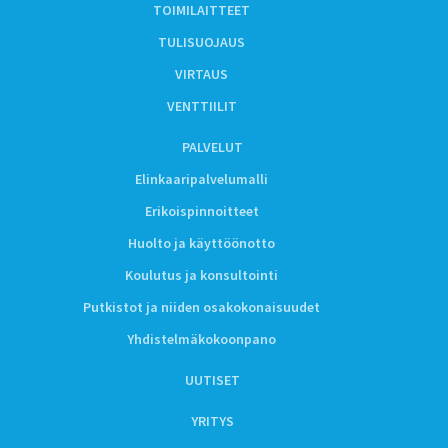
TOIMILAITTEET
TULISUOJAUS
VIRTAUS
VENTTIILIT
PALVELUT
Elinkaaripalvelumalli
Erikoispinnoitteet
Huolto ja käyttöönotto
Koulutus ja konsultointi
Putkistot ja niiden osakokonaisuudet
Yhdistelmäkokoonpano
UUTISET
YRITYS