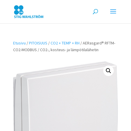
Etusivu
/
PITOISUUS
/
CO2 + TEMP + RH
/ AERasgard® RFTM-
CO2-MODBUS / CO2-, kosteus- ja lämpötilalähetin