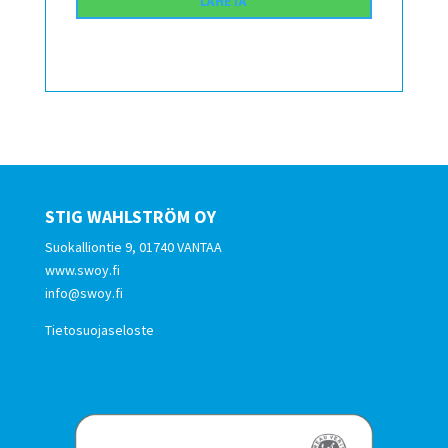
STIG WAHLSTRÖM OY
Suokalliontie 9, 01740 VANTAA
www.swoy.fi
info@swoy.fi
Tietosuojaseloste