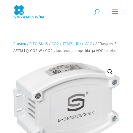
Etusivu
/
PITOISUUS
/
CO2 + TEMP + RH + VOC
/ AERasgard®
AFTM-LQ-CO2-W / CO2-, kosteus-, lämpötila- ja VOC-lähetin