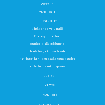
VIRTAUS
VENTTIILIT
PALVELUT
Elinkaaripalvelumalli
Erikoispinnoitteet
Huolto ja käyttöönotto
Koulutus ja konsultointi
Putkistot ja niiden osakokonaisuudet
Yhdistelmäkokoonpano
UUTISET
YRITYS
PÄÄMIEHET
YHTEYSTIEDOT