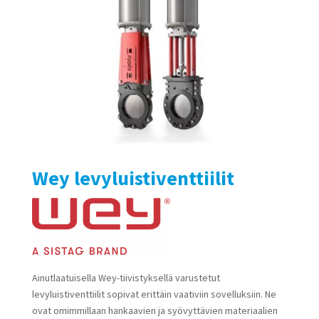
Wey levyluistiventtiilit
Ainutlaatuisella Wey-tiivistyksellä varustetut
levyluistiventtiilit sopivat erittäin vaativiin sovelluksiin. Ne
ovat omimmillaan hankaavien ja syövyttävien materiaalien