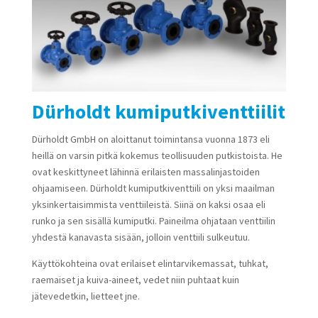
Dürholdt kumiputkiventtiilit
Dürholdt GmbH on aloittanut toimintansa vuonna 1873 eli
heillä on varsin pitkä kokemus teollisuuden putkistoista. He
ovat keskittyneet lähinnä erilaisten massalinjastoiden
ohjaamiseen. Dürholdt kumiputkiventtiili on yksi maailman
yksinkertaisimmista venttiileistä. Siinä on kaksi osaa eli
runko ja sen sisällä kumiputki. Paineilma ohjataan venttiilin
yhdestä kanavasta sisään, jolloin venttiili sulkeutuu.
Käyttökohteina ovat erilaiset elintarvikemassat, tuhkat,
raemaiset ja kuiva-aineet, vedet niin puhtaat kuin
jätevedetkin, lietteet jne.