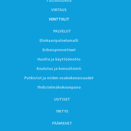
TULISUOJAUS
VIRTAUS
VENTTIILIT
PALVELUT
Elinkaaripalvelumalli
Erikoispinnoitteet
Huolto ja käyttöönotto
Koulutus ja konsultointi
Putkistot ja niiden osakokonaisuudet
Yhdistelmäkokoonpano
UUTISET
YRITYS
PÄÄMIEHET