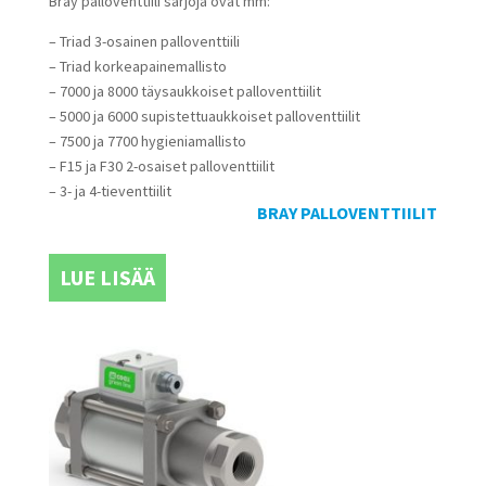
Bray palloventtiili sarjoja ovat mm:
– Triad 3-osainen palloventtiili
– Triad korkeapainemallisto
– 7000 ja 8000 täysaukkoiset palloventtiilit
– 5000 ja 6000 supistettuaukkoiset palloventtiilit
– 7500 ja 7700 hygieniamallisto
– F15 ja F30 2-osaiset palloventtiilit
– 3- ja 4-tieventtiilit
BRAY PALLOVENTTIILIT
LUE LISÄÄ