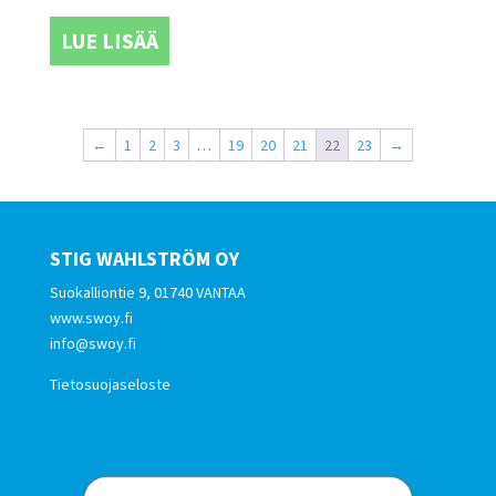
LUE LISÄÄ
←
1
2
3
…
19
20
21
22
23
→
STIG WAHLSTRÖM OY
Suokalliontie 9, 01740 VANTAA
www.swoy.fi
info@swoy.fi
Tietosuojaseloste