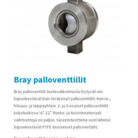
Bray palloventtiilit
Bray palloventtiili tuotevalikoimasta löytyvät niin
haponkestävät kuin teräksiset palloventtiilit. Kierre-,
hitsaus- ja laippayhtein. 2- ja 3-osaiset palloventtiilit
kokoluokissa ¼”-12”. Runko- ja tiivistemateriaali
vaihtoehtoja on paljon. Varastotuotteina ovat lähinnä
haponkestävät PTFE tiivisteiset palloventtiilit.