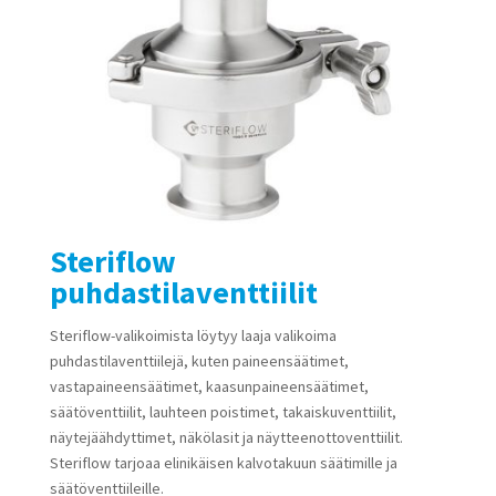
Steriflow
puhdastilaventtiilit
Steriflow-valikoimista löytyy laaja valikoima
puhdastilaventtiilejä, kuten paineensäätimet,
vastapaineensäätimet, kaasunpaineensäätimet,
säätöventtiilit, lauhteen poistimet, takaiskuventtiilit,
näytejäähdyttimet, näkölasit ja näytteenottoventtiilit.
Steriflow tarjoaa elinikäisen kalvotakuun säätimille ja
säätöventtiileille.