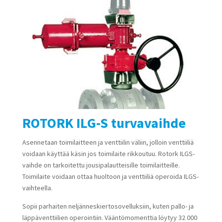
ROTORK ILG-S turvavaihde
Asennetaan toimilaitteen ja venttiilin väliin, jolloin venttiiliä
voidaan käyttää käsin jos toimilaite rikkoutuu. Rotork ILGS-
vaihde on tarkoitettu jousipalautteisille toimilaitteille.
Toimilaite voidaan ottaa huoltoon ja venttiiliä operoida ILGS-
vaihteella.
Sopii parhaiten neljänneskiertosovelluksiin, kuten pallo- ja
läppäventtiilien operointiin. Vääntömomenttia löytyy 32 000