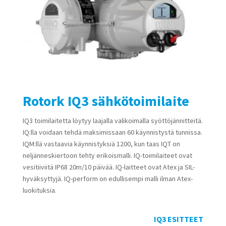
Rotork IQ3 sähkötoimilaite
IQ3 toimilaitetta löytyy laajalla valikoimalla syöttöjännitteitä.
IQ:lla voidaan tehdä maksimissaan 60 käynnistystä tunnissa.
IQM:llä vastaavia käynnistyksiä 1200, kun taas IQT on
neljänneskiertoon tehty erikoismalli. IQ-toimilaiteet ovat
vesitiiviitä IP68 20m/10 päivää. IQ-laitteet ovat Atex ja SIL-
hyväksyttyjä. IQ-perform on edullisempi malli ilman Atex-
luokituksia.
IQ3 ESITTEET