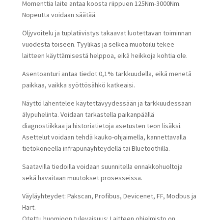
Momenttia laite antaa koosta riippuen 125Nm-3000Nm.
Nopeutta voidaan säätää.
Öljyvoitelu ja tuplatiivistys takaavat luotettavan toiminnan
vuodesta toiseen. Tyylikäs ja selkeä muotoilu tekee
laitteen käyttämisestä helppoa, eikä heikkoja kohtia ole.
Asentoanturi antaa tiedot 0,1% tarkkuudella, eikä menetä
paikkaa, vaikka syöttösähkö katkeaisi.
Näyttö lähentelee käytettävyydessään ja tarkkuudessaan
älypuhelinta. Voidaan tarkastella paikanpäällä
diagnostiikkaa ja historiatietoja asetusten teon lisäksi.
Asettelut voidaan tehdä kauko-ohjaimella, kannettavalla
tietokoneella infrapunayhteydellä tai Bluetoothilla.
Saatavilla tiedoilla voidaan suunnitella ennakkohuoltoja
sekä havaitaan muutokset prosesseissa.
Väyläyhteydet: Pakscan, Profibus, Devicenet, FF, Modbus ja
Hart.
Otettu huomioon tulevaisuus: Laitteen ohjelmisto on