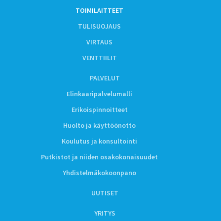
TOIMILAITTEET
TULISUOJAUS
VIRTAUS
VENTTIILIT
PALVELUT
Elinkaaripalvelumalli
Erikoispinnoitteet
Huolto ja käyttöönotto
Koulutus ja konsultointi
Putkistot ja niiden osakokonaisuudet
Yhdistelmäkokoonpano
UUTISET
YRITYS