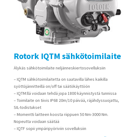
Rotork IQTM sähkötoimilaite
Älykäs sähkötoimilaite neljänneskiertosovelluksiin
– IQTM sähkötoimilaitetta on saatavilla lähes kaikilla
syöttöjännitteillä on/off tai säätökäyttöön
– IQTM:llä voidaan tehdä jopa 1800 käynnistystä tunnissa
– Toimilaite on tiivis IP68 20m/10 päivää, räjähdyssuojattu,
SIL-todistukset
– Momentti laitteen koosta riippuen 50 Nm-3000 Nm.
Nopeutta voidaan säätää
– IQTF sopii ympäripyöriviin sovelluksiin