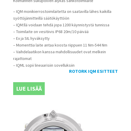
Kolmannen sukupolven älykäs sähkötoimilaite
– IQM monikierrostoimilaitetta on saatavilla lähes kaikilla
syöttöjännitteillä säätökäyttöön
– IQM:llä voidaan tehdä jopa 1200 käynnistystä tunnissa
– Toimilaite on vesitiivis IP68 20m/10 päivää
– Ex ja SIL hyväksytty
– Momenttia laite antaa koosta riippuen 11 Nm-544 Nm
– Vaihdelaatikon kanssa mahdollisuudet ovat melkein
rajattomat
– IQML sopii lineaarisiin sovelluksiin
ROTORK IQM ESITTEET
LUE LISÄÄ