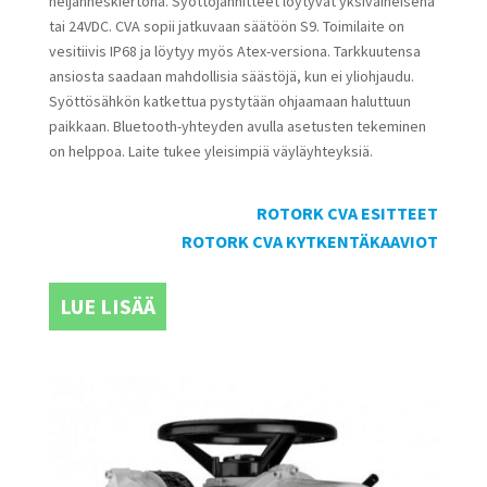
neljänneskiertona. Syöttöjännitteet löytyvät yksivaiheisena
tai 24VDC. CVA sopii jatkuvaan säätöön S9. Toimilaite on
vesitiivis IP68 ja löytyy myös Atex-versiona. Tarkkuutensa
ansiosta saadaan mahdollisia säästöjä, kun ei yliohjaudu.
Syöttösähkön katkettua pystytään ohjaamaan haluttuun
paikkaan. Bluetooth-yhteyden avulla asetusten tekeminen
on helppoa. Laite tukee yleisimpiä väyläyhteyksiä.
ROTORK CVA ESITTEET
ROTORK CVA KYTKENTÄKAAVIOT
LUE LISÄÄ