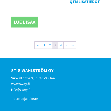
IQTM LISÄTIEDOT
LUE LISÄÄ
←
1
2
3
4
5
→
STIG WAHLSTRÖM OY
Suokalliontie 9, 01740 VANTAA
www.swoy.fi
info@swoy.fi
Tietosuojaseloste