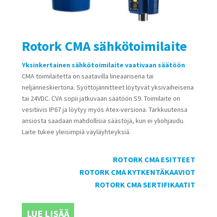
Rotork CMA sähkötoimilaite
Yksinkertainen sähkötoimilaite vaativaan säätöön
CMA toimilaitetta on saatavilla lineaarisena tai
neljänneskiertona. Syöttöjännitteet löytyvät yksivaiheisena
tai 24VDC. CVA sopii jatkuvaan säätöön S9. Toimilaite on
vesitiivis IP67 ja löytyy myös Atex-versiona. Tarkkuutensa
ansiosta saadaan mahdollisia säästöjä, kun ei yliohjaudu.
Laite tukee yleisimpiä väyläyhteyksiä.
ROTORK CMA ESITTEET
ROTORK CMA KYTKENTÄKAAVIOT
ROTORK CMA SERTIFIKAATIT
LUE LISÄÄ