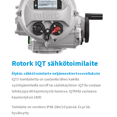
Rotork IQT sähkötoimilaite
Älykäs sähkötoimilaite neljänneskiertosovelluksiin
IQT3 toimilaitetta on saatavilla lähes kaikilla
syöttöjännitteillä on/off tai säätökäyttöön. IQT:lla voidaan
tehdä jopa 60 käynnistystä tunnissa. IQTM:llä vastaavia
käynnistyksiä 1800.
Toimilaite on vesitiivis IP68 20m/10 päivää. Ex ja SIL-
hyväksytty