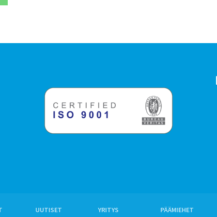
T
UUTISET
YRITYS
PÄÄMIEHET