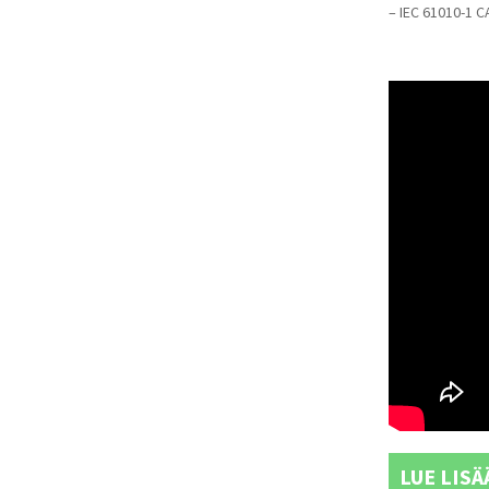
– IEC 61010-1 CA
LUE LISÄ