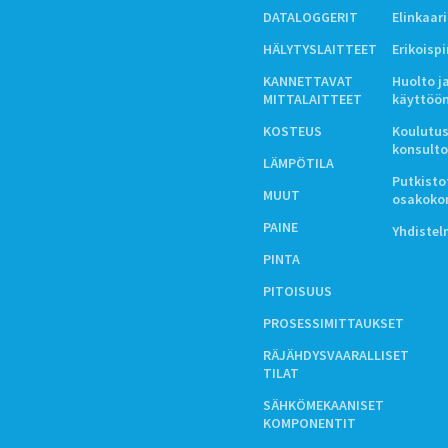
DATALOGGERIT
Elinkaar
HÄLYTYSLAITTEET
Erikoisp
KANNETTAVAT
Huolto j
MITTALAITTEET
käyttöö
KOSTEUS
Koulutus
konsulto
LÄMPÖTILA
Putkistot
MUUT
osakoko
PAINE
Yhdiste
PINTA
PITOISUUS
PROSESSIMITTAUKSET
RÄJÄHDYSVAARALLISET
TILAT
SÄHKÖMEKAANISET
KOMPONENTIT