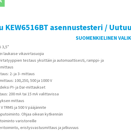
Ä
u KEW6516BT asennustesteri / Uutuu
SUOMENKIELINEN VALI
ö 3,5”
ei laukaise vikavirtasuojia
virtatyyppien testaus yksittäin ja automaattisesti, ramppi- ja
emittaus
aus: 2- ja 3- mittaus
mittaus: 100,250, 500 ja 1000 V
deksi PI- ja Dar-mittaukset
aus: 200 mA tai 15 mA valittavissa
tyksen mittaus
0 V TRMS ja 500 V pääjännite
aputoiminto. Ohjaa oikean kytkennän
toiminto varistoreille
teritoiminto, eristysvastusmittaus ja jatkuvuus