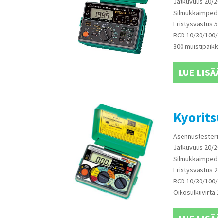
Jatkuvuus 20/
Silmukkaimped
Eristysvastus 
RCD 10/30/100
300 muistipaikk
LUE LISÄ
Kyorit
Asennustesteri
Jatkuvuus 20/
Silmukkaimped
Eristysvastus 
RCD 10/30/100
Oikosulkuvirta