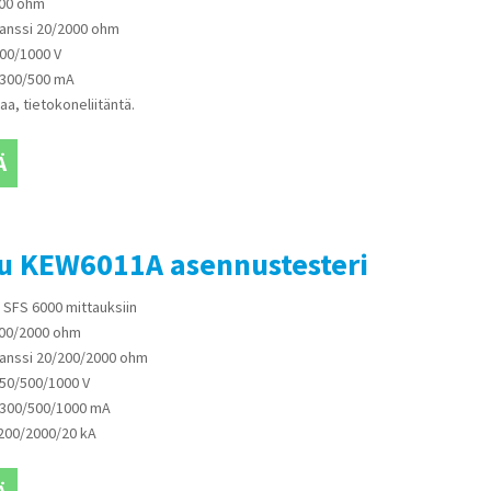
200 ohm
anssi 20/2000 ohm
500/1000 V
/300/500 mA
aa, tietokoneliitäntä.
Ä
su KEW6011A asennustesteri
 SFS 6000 mittauksiin
200/2000 ohm
anssi 20/200/2000 ohm
250/500/1000 V
/300/500/1000 mA
 200/2000/20 kA