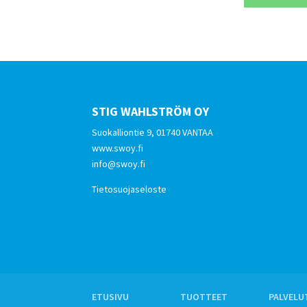
STIG WAHLSTRÖM OY
Suokalliontie 9, 01740 VANTAA
www.swoy.fi
info@swoy.fi
Tietosuojaseloste
ETUSIVU
TUOTTEET
PALVELU