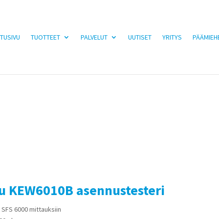
TUSIVU
TUOTTEET
PALVELUT
UUTISET
YRITYS
PÄÄMIEH
su KEW6010B asennustesteri
 SFS 6000 mittauksiin