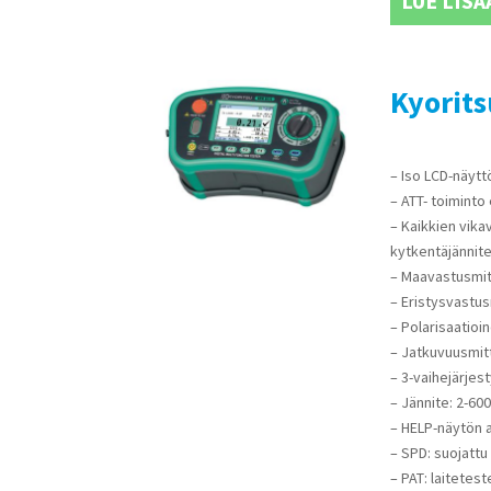
LUE LISÄ
Kyorits
– Iso LCD-näytt
– ATT- toiminto 
– Kaikkien vika
kytkentäjännit
– Maavastusmitt
– Eristysvastus
– Polarisaatioin
– Jatkuvuusmitt
– 3-vaihejärjes
– Jännite: 2-60
– HELP-näytön 
– SPD: suojattu 
– PAT: laitetes