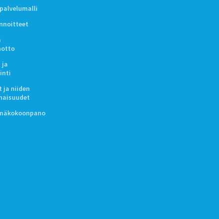
ipalvelumalli
innoitteet
a
notto
 ja
inti
 ja niiden
naisuudet
lmäkokoonpano