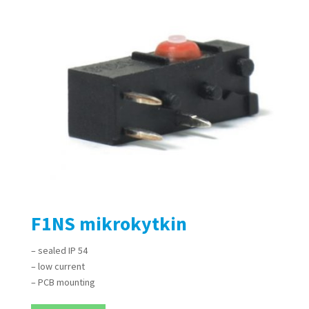
F1NS mikrokytkin
– sealed IP 54
– low current
– PCB mounting