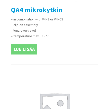
QA4 mikrokytkin
– in combination with V4NS or V4NCS
– clip-on assembly
– long overtravel
– temperature max. +85 °C
LUE LISÄÄ