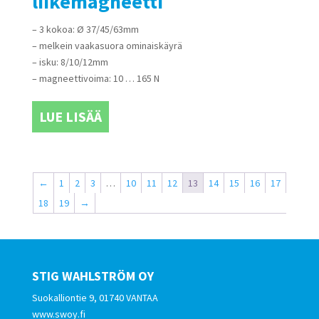
liikemagneetti
– 3 kokoa: Ø 37/45/63mm
– melkein vaakasuora ominaiskäyrä
– isku: 8/10/12mm
– magneettivoima: 10 … 165 N
LUE LISÄÄ
←
1
2
3
…
10
11
12
13
14
15
16
17
18
19
→
STIG WAHLSTRÖM OY
Suokalliontie 9, 01740 VANTAA
www.swoy.fi