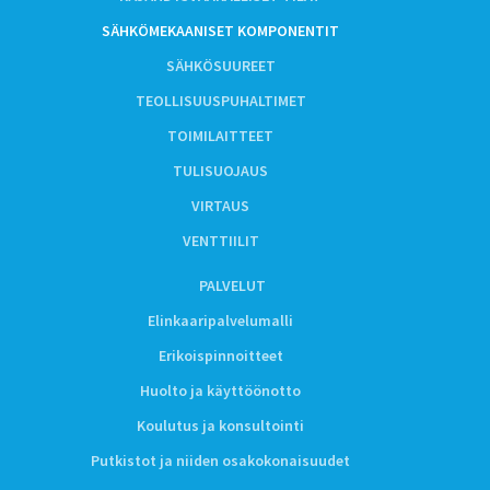
SÄHKÖMEKAANISET KOMPONENTIT
SÄHKÖSUUREET
TEOLLISUUSPUHALTIMET
TOIMILAITTEET
TULISUOJAUS
VIRTAUS
VENTTIILIT
PALVELUT
Elinkaaripalvelumalli
Erikoispinnoitteet
Huolto ja käyttöönotto
Koulutus ja konsultointi
Putkistot ja niiden osakokonaisuudet