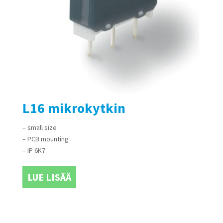
L16 mikrokytkin
– small size
– PCB mounting
– IP 6K7
LUE LISÄÄ