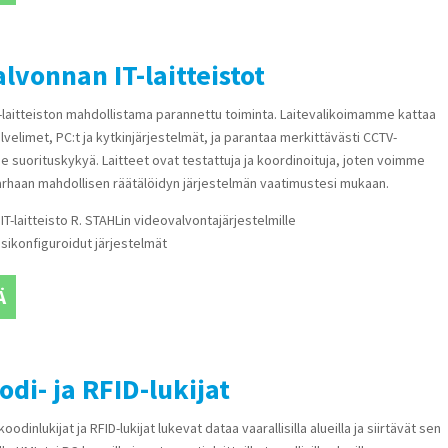
lvonnan IT-laitteistot
-laitteiston mahdollistama parannettu toiminta. Laitevalikoimamme kattaa
lvelimet, PC:t ja kytkinjärjestelmät, ja parantaa merkittävästi CCTV-
 suorituskykyä. Laitteet ovat testattuja ja koordinoituja, joten voimme
arhaan mahdollisen räätälöidyn järjestelmän vaatimustesi mukaan.
IT-laitteisto R. STAHLin videovalvontajärjestelmille
esikonfiguroidut järjestelmät
Ä
odi- ja RFID-lukijat
oodinlukijat ja RFID-lukijat lukevat dataa vaarallisilla alueilla ja siirtävät sen