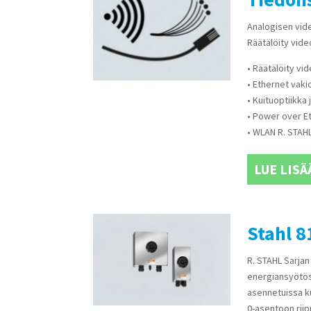
Analogisen vide
Räätälöity video
• Räätälöity vide
• Ethernet vaki
• Kuituoptiikka
• Power over Et
• WLAN R. STAHLi
LUE LISÄ
Stahl 
R. STAHL Sarjan
energiansyötös
asennetuissa k
0-asentoon riipp