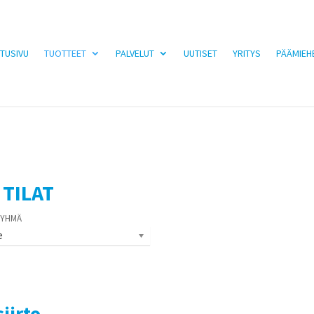
TUSIVU
TUOTTEET
PALVELUT
UUTISET
YRITYS
PÄÄMIEH
TILAT
e
iirto