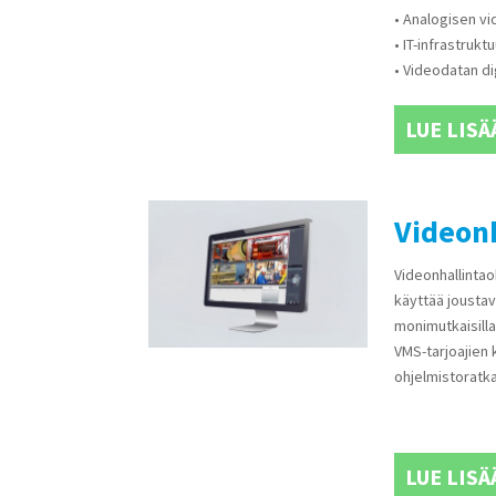
• Analogisen vi
• IT-infrastruk
• Videodatan di
LUE LISÄ
Videonh
Videonhallintao
käyttää joustav
monimutkaisilla
VMS-tarjoajien 
ohjelmistoratka
LUE LISÄ