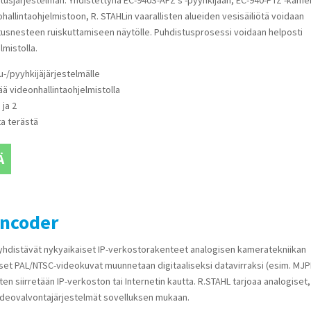
hallintaohjelmistoon, R. STAHLin vaarallisten alueiden vesisäiliötä voidaan
tusnesteen ruiskuttamiseen näytölle. Puhdistusprosessi voidaan helposti
lmistolla.
su-/pyyhkijäjärjestelmälle
ää videonhallintaohjelmistolla
 ja 2
a terästä
Ä
encoder
yhdistävät nykyaikaiset IP-verkostorakenteet analogisen kameratekniikan
iset PAL/NTSC-videokuvat muunnetaan digitaaliseksi datavirraksi (esim. MJ
tten siirretään IP-verkoston tai Internetin kautta. R.STAHL tarjoaa analogiset,
-videovalvontajärjestelmät sovelluksen mukaan.