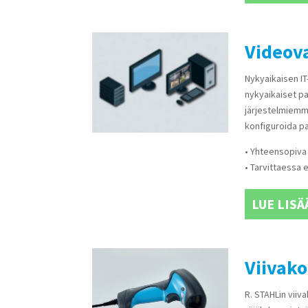
Videova
Nykyaikaisen IT
nykyaikaiset pa
järjestelmiemme
konfiguroida p
• Yhteensopiva 
• Tarvittaessa 
LUE LISÄ
Viivako
R. STAHLin viivak