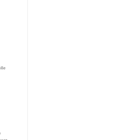
ille
n
raan