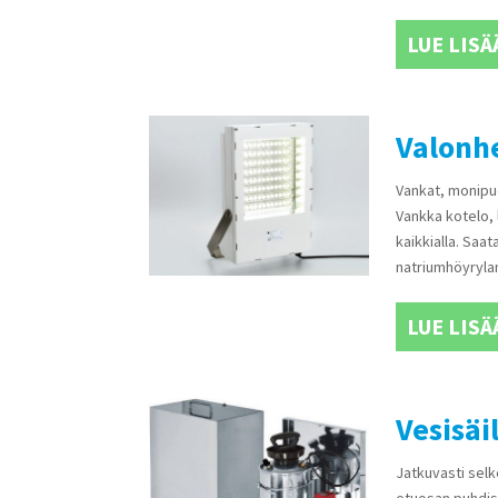
LUE LISÄ
Valonh
Vankat, monipuo
Vankka kotelo, 
kaikkialla. Saa
natriumhöyrylam
LUE LISÄ
Vesisäi
Jatkuvasti sel
etuosan puhdis