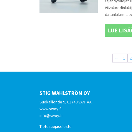
räjähdysuojatuill
Viivakoodinluki
datanlukemiseen
LUE LISÄ
←
1
2
STIG WAHLSTRÖM OY
Suokalliontie 9, 01740 VANTAA
www.swoy.fi
info@swoy.fi
Tietosuojaseloste