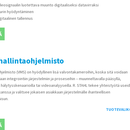
deosignaalin luotettava muunto digitaaliseksi datavirraksi
tuurin hyödyntäminen
gitaalinen tallennus
Ä
allintaohjelmisto
hjelmisto (VMS) on hyödyllinen lisä valvontakameroihin, koska sitä voidaan
aan integrointiin järjestelmiin ja proseseihin – muunneltavalla pääsyllä,
 hälytysskenaarioilla tai videoanalyyseilla. R. STAHL tekee yhteistyötä usei
kanssa ja valitsee jokaisen asiakkaan järjestelmälle ihanteellisen
isun.
TUOTEVALIK
Ä