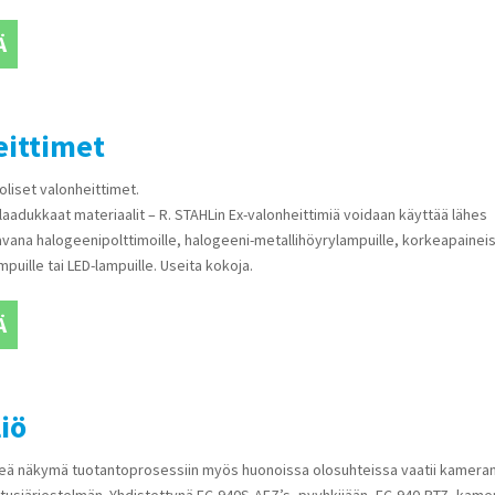
Ä
eittimet
liset valonheittimet.
laadukkaat materiaalit – R. STAHLin Ex-valonheittimiä voidaan käyttää lähes
tavana halogeenipolttimoille, halogeeni-metallihöyrylampuille, korkeapaineis
puille tai LED-lampuille. Useita kokoja.
Ä
liö
keä näkymä tuotantoprosessiin myös huonoissa olosuhteissa vaatii kamera
tusjärjestelmän. Yhdistettynä EC-940S-AFZ’s -pyyhkijään, EC-940-PTZ -kame