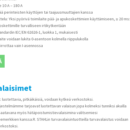
ue 10 A – 180 A
ää perinteisten käyttöjen tai taajuusmuuttajien kanssa
ttelu: Yksi pyörivä toimilaite pää- ja apukoskettimien käyttämiseen, ≥ 20 ms
kettimille turvalliseen irtikytkentään
tandardin IEC/EN 62626-1, luokka 1, mukaisesti
aite voidaan lukita 0-asentoon kolmella riippulukolla
 irrottaa vain I-asennossa
Ä
alaisimet
: luotettavia, pitkäikäisiä, voidaan kytkeä verkostoksi.
rjestelmämme tarjoavat luotettavan valaisun jopa kolmeksi tunniksi akuilla
saatavana myös hätäpoistumistievalaisimina valitsemiesi
emerkkien kanssa.R. STAHLin turvavalaisintuotteilla turvavalaistus voidaan
rkostoksi.