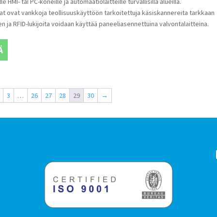
e HMI- tai PC-koneille ja automaatiolaitteille turvallisilla alueilla.
jat ovat vankkoja teollisuuskäyttöön tarkoitettuja käsiskannereita tarkkaan
 ja RFID-lukijoita voidaan käyttää paneeliasennettuina valvontalaitteina.
Ä
3
…
26
27
28
29
30
→