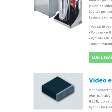
ja SeeTec-video
käyttää puhdis
käynnistää ohje
• Vesisäiliö pe
• Voidaan käytt
• Vyöhykkeille 1
• Ruostumatont
LUE LISÄ
Video 
Videokooderit 
etuihin. Analog
H.264), jotka si
hybridi- tai IP