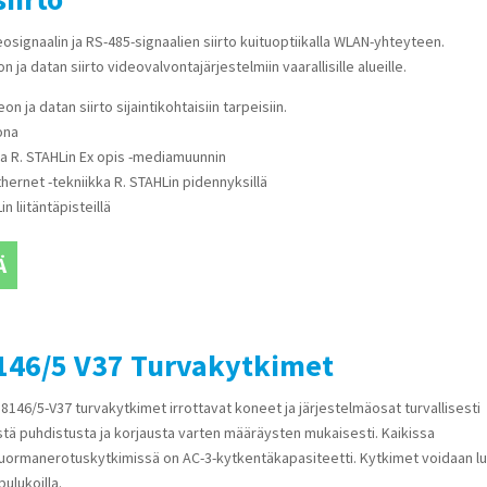
osignaalin ja RS-485-signaalien siirto kuituoptiikalla WLAN-yhteyteen.
n ja datan siirto videovalvontajärjestelmiin vaarallisille alueille.
on ja datan siirto sijaintikohtaisiin tarpeisiin.
ona
 ja R. STAHLin Ex opis -mediamuunnin
hernet -tekniikka R. STAHLin pidennyksillä
n liitäntäpisteillä
Ä
8146/5 V37 Turvakytkimet
 8146/5-V37 turvakytkimet irrottavat koneet ja järjestelmäosat turvallisesti
tä puhdistusta ja korjausta varten määräysten mukaisesti. Kaikissa
uormanerotuskytkimissä on AC-3-kytkentäkapasiteetti. Kytkimet voidaan lu
ulukoilla.