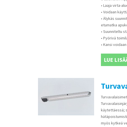
• Laaja virta-al
• Voidaan käytt
• Älykäs suunni
etumatka apukos
• Suunniteltu s
• Pyörivä toimil
• Kansi voidaan
LUE LISÄ
Turvav
Turvavalaisimet
Turvavalaisinjä
käytettäessä; 
hätäpoistumisti
myös kytkeä ve