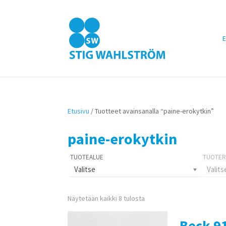
E
Etusivu
/ Tuotteet avainsanalla “paine-erokytkin”
paine-erokytkin
Valitse
Valits
Näytetään kaikki 8 tulosta
Beck 9