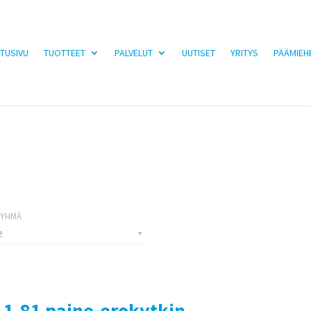
TUSIVU
TUOTTEET
PALVELUT
UUTISET
YRITYS
PÄÄMIEH
e
11.81 paine-erokytkin