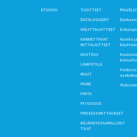
ETUSIVU
TUOTTEET
PALVELU
DATALOGGERIT
Elinkaar
HÄLYTYSLAITTEET
Erikoisp
KANNETTAVAT
Huolto j
MITTALAITTEET
käyttöö
KOSTEUS
Koulutus
konsulto
LÄMPÖTILA
Putkistot
MUUT
osakoko
PAINE
Yhdiste
PINTA
PITOISUUS
PROSESSIMITTAUKSET
RÄJÄHDYSVAARALLISET
TILAT