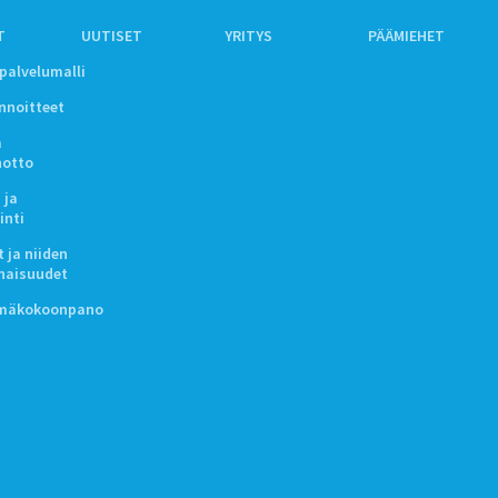
T
UUTISET
YRITYS
PÄÄMIEHET
ipalvelumalli
innoitteet
a
notto
 ja
inti
 ja niiden
naisuudet
lmäkokoonpano