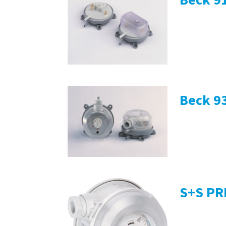
Beck 93
S+S PR