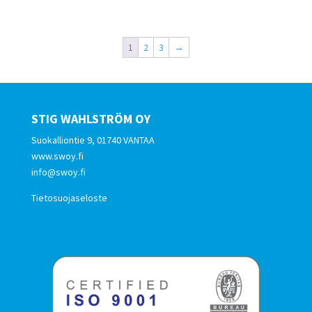
1
2
3
→
STIG WAHLSTRÖM OY
Suokalliontie 9, 01740 VANTAA
www.swoy.fi
info@swoy.fi
Tietosuojaseloste