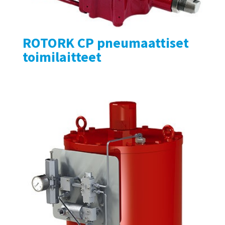
ROTORK CP pneumaattiset
toimilaitteet