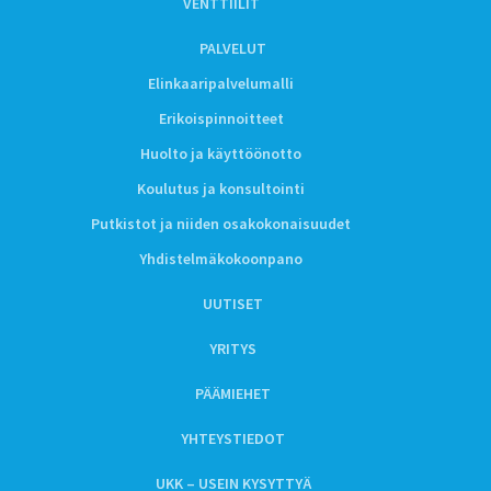
VENTTIILIT
PALVELUT
Elinkaaripalvelumalli
Erikoispinnoitteet
Huolto ja käyttöönotto
Koulutus ja konsultointi
Putkistot ja niiden osakokonaisuudet
Yhdistelmäkokoonpano
UUTISET
YRITYS
PÄÄMIEHET
YHTEYSTIEDOT
UKK – USEIN KYSYTTYÄ