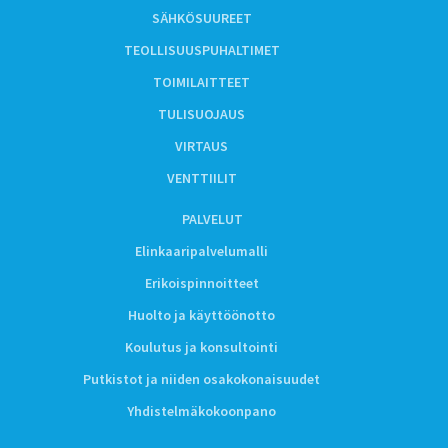
SÄHKÖSUUREET
TEOLLISUUSPUHALTIMET
TOIMILAITTEET
TULISUOJAUS
VIRTAUS
VENTTIILIT
PALVELUT
Elinkaaripalvelumalli
Erikoispinnoitteet
Huolto ja käyttöönotto
Koulutus ja konsultointi
Putkistot ja niiden osakokonaisuudet
Yhdistelmäkokoonpano