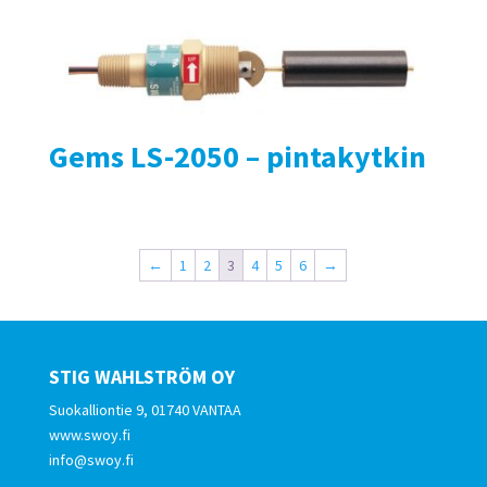
Gems LS-2050 – pintakytkin
←
1
2
3
4
5
6
→
STIG WAHLSTRÖM OY
Suokalliontie 9, 01740 VANTAA
www.swoy.fi
info@swoy.fi