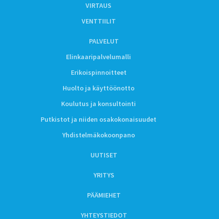
VIRTAUS
VENTTIILIT
PALVELUT
Elinkaaripalvelumalli
Erikoispinnoitteet
Huolto ja käyttöönotto
Koulutus ja konsultointi
Putkistot ja niiden osakokonaisuudet
Yhdistelmäkokoonpano
UUTISET
YRITYS
PÄÄMIEHET
YHTEYSTIEDOT