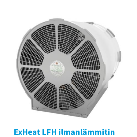
ExHeat LFH ilmanlämmitin