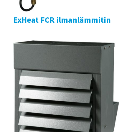
ExHeat FCR ilmanlämmitin