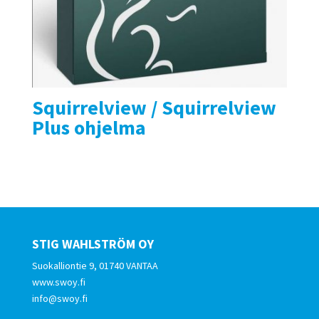
Squirrelview / Squirrelview
Plus ohjelma
STIG WAHLSTRÖM OY
Suokalliontie 9, 01740 VANTAA
www.swoy.fi
info@swoy.fi