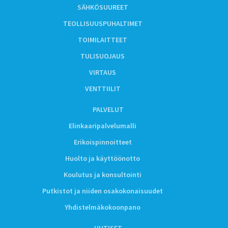
SÄHKÖSUUREET
TEOLLISUUSPUHALTIMET
TOIMILAITTEET
TULISUOJAUS
VIRTAUS
VENTTIILIT
PALVELUT
Elinkaaripalvelumalli
Erikoispinnoitteet
Huolto ja käyttöönotto
Koulutus ja konsultointi
Putkistot ja niiden osakokonaisuudet
Yhdistelmäkokoonpano