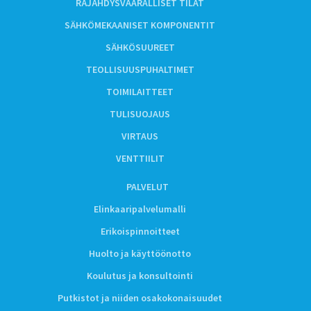
RÄJÄHDYSVAARALLISET TILAT
SÄHKÖMEKAANISET KOMPONENTIT
SÄHKÖSUUREET
TEOLLISUUSPUHALTIMET
TOIMILAITTEET
TULISUOJAUS
VIRTAUS
VENTTIILIT
PALVELUT
Elinkaaripalvelumalli
Erikoispinnoitteet
Huolto ja käyttöönotto
Koulutus ja konsultointi
Putkistot ja niiden osakokonaisuudet