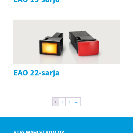
EAO 22-sarja
1
2
3
→
STIG WAHLSTRÖM OY