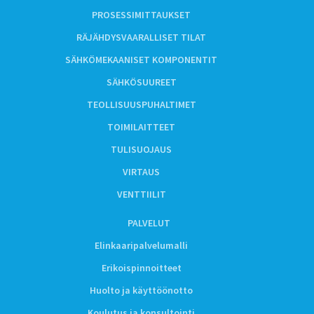
PROSESSIMITTAUKSET
RÄJÄHDYSVAARALLISET TILAT
SÄHKÖMEKAANISET KOMPONENTIT
SÄHKÖSUUREET
TEOLLISUUSPUHALTIMET
TOIMILAITTEET
TULISUOJAUS
VIRTAUS
VENTTIILIT
PALVELUT
Elinkaaripalvelumalli
Erikoispinnoitteet
Huolto ja käyttöönotto
Koulutus ja konsultointi