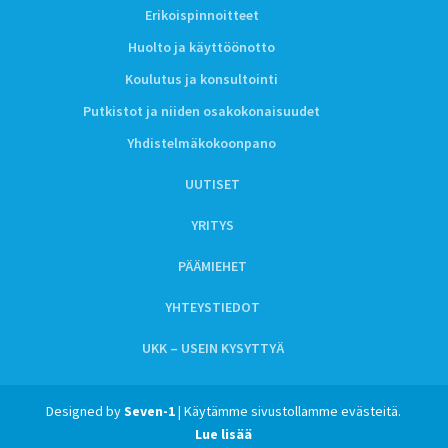
Erikoispinnoitteet
Huolto ja käyttöönotto
Koulutus ja konsultointi
Putkistot ja niiden osakokonaisuudet
Yhdistelmäkokoonpano
UUTISET
YRITYS
PÄÄMIEHET
YHTEYSTIEDOT
UKK – USEIN KYSYTTYÄ
Designed by
Seven-1
| Käytämme sivustollamme evästeitä.
Lue lisää