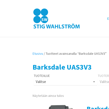
E
Etusivu
/ Tuotteet avainsanalla “Barksdale UAS3V3”
Barksdale UAS3V3
Valitse
Valits
Näytetään ainoa tulos
Barksd