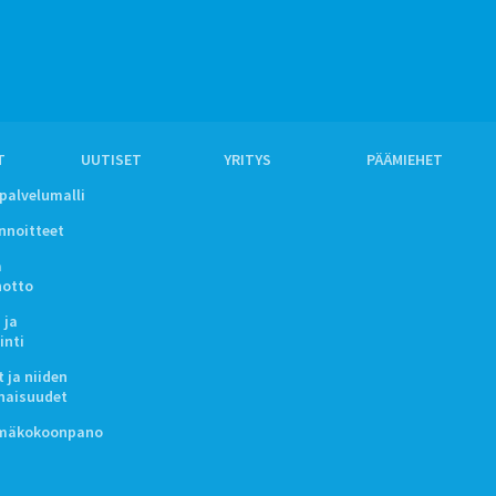
T
UUTISET
YRITYS
PÄÄMIEHET
ipalvelumalli
innoitteet
a
notto
 ja
inti
 ja niiden
naisuudet
lmäkokoonpano