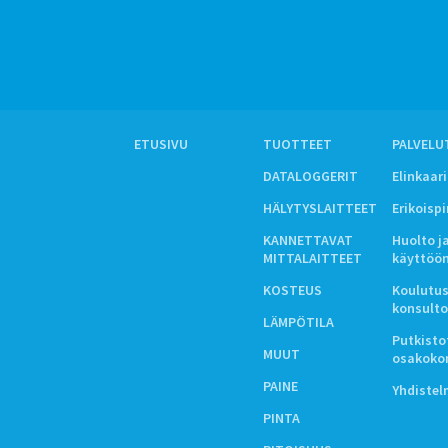
ETUSIVU
TUOTTEET
PALVELU
DATALOGGERIT
Elinkaar
HÄLYTYSLAITTEET
Erikoisp
KANNETTAVAT
Huolto j
MITTALAITTEET
käyttöö
KOSTEUS
Koulutus
konsulto
LÄMPÖTILA
Putkistot
MUUT
osakoko
PAINE
Yhdiste
PINTA