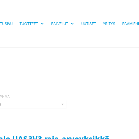
TUSIVU
TUOTTEET
PALVELUT
UUTISET
YRITYS
PÄÄMIEH
e
ale UAS3V3 raja-arvoyksikkö