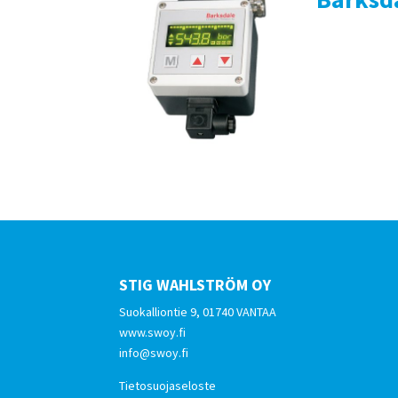
STIG WAHLSTRÖM OY
Suokalliontie 9, 01740 VANTAA
www.swoy.fi
info@swoy.fi
Tietosuojaseloste