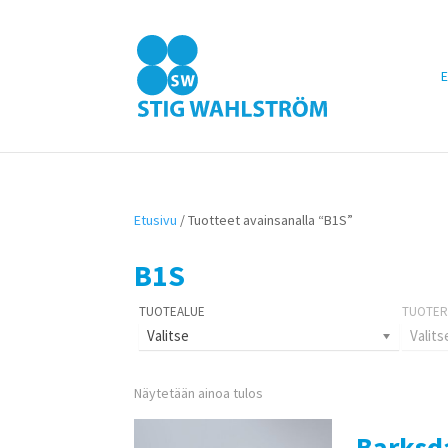
E
Etusivu
/ Tuotteet avainsanalla “B1S”
B1S
Valitse
Valits
Näytetään ainoa tulos
Barksd