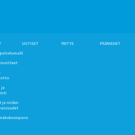
T
UUTISET
YRITYS
PÄÄMIEHET
ipalvelumalli
innoitteet
a
notto
 ja
inti
 ja niiden
naisuudet
lmäkokoonpano