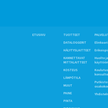
ETUSIVU
TUOTTEET
PALVELU
DATALOGGERIT
Elinkaar
HÄLYTYSLAITTEET
Erikoisp
KANNETTAVAT
Huolto j
MITTALAITTEET
käyttöö
KOSTEUS
Koulutus
konsulto
LÄMPÖTILA
Putkistot
MUUT
osakoko
PAINE
Yhdiste
PINTA