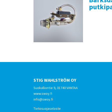
putkip
STIG WAHLSTRÖM OY
Suokalliontie 9, 01740 VANTAA
www.swoy.fi
info@swoy.fi
Tietosuojaseloste