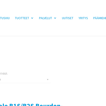
TUSIVU
TUOTTEET
PALVELUT
UUTISET
YRITYS
PÄÄMIEH
e
ale B1S/B2S Bourdon-