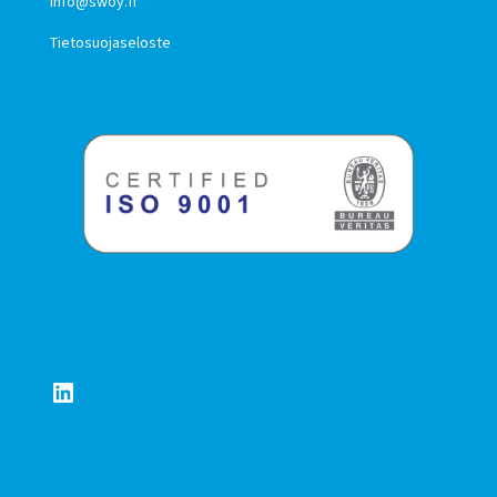
info@swoy.fi
Tietosuojaseloste
LinkedIn