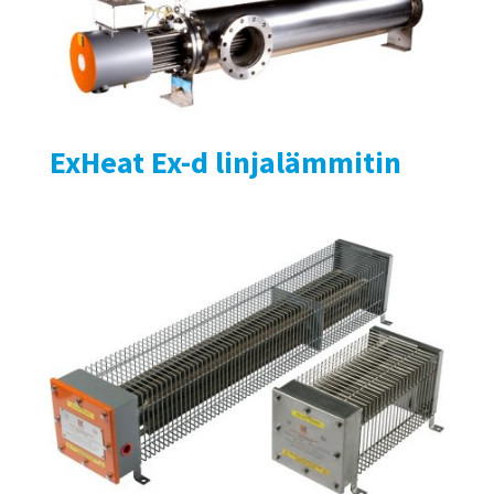
ExHeat Ex-d linjalämmitin