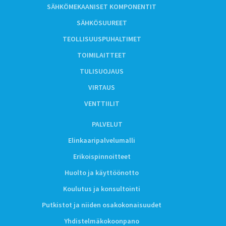
SÄHKÖMEKAANISET KOMPONENTIT
SÄHKÖSUUREET
TEOLLISUUSPUHALTIMET
TOIMILAITTEET
TULISUOJAUS
VIRTAUS
VENTTIILIT
PALVELUT
Elinkaaripalvelumalli
Erikoispinnoitteet
Huolto ja käyttöönotto
Koulutus ja konsultointi
Putkistot ja niiden osakokonaisuudet
Yhdistelmäkokoonpano