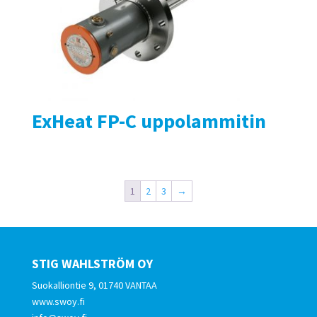
ExHeat FP-C uppolammitin
1
2
3
→
STIG WAHLSTRÖM OY
Suokalliontie 9, 01740 VANTAA
www.swoy.fi