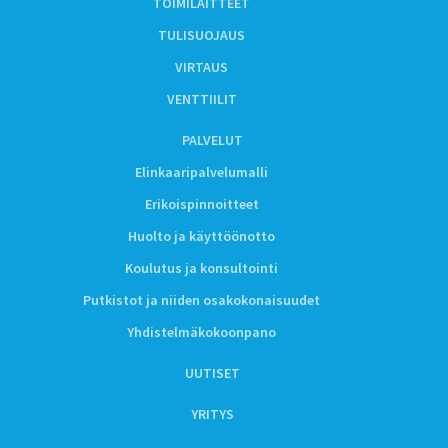
TOIMILAITTEET
TULISUOJAUS
VIRTAUS
VENTTIILIT
PALVELUT
Elinkaaripalvelumalli
Erikoispinnoitteet
Huolto ja käyttöönotto
Koulutus ja konsultointi
Putkistot ja niiden osakokonaisuudet
Yhdistelmäkokoonpano
UUTISET
YRITYS