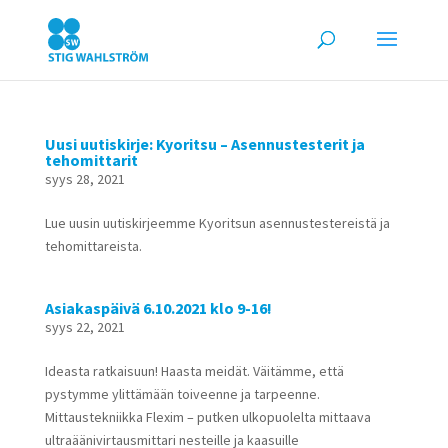
Uusi uutiskirje: Kyoritsu – Asennustesterit ja
tehomittarit
syys 28, 2021
Lue uusin uutiskirjeemme Kyoritsun asennustestereistä ja
tehomittareista.
Asiakaspäivä 6.10.2021 klo 9-16!
syys 22, 2021
Ideasta ratkaisuun! Haasta meidät. Väitämme, että
pystymme ylittämään toiveenne ja tarpeenne.
Mittaustekniikka Flexim – putken ulkopuolelta mittaava
ultraäänivirtausmittari nesteille ja kaasuille