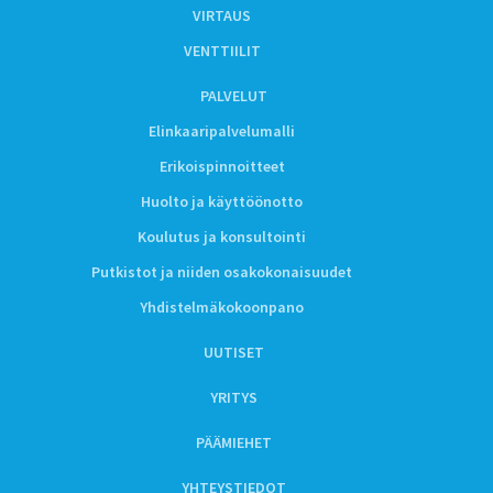
VIRTAUS
VENTTIILIT
PALVELUT
Elinkaaripalvelumalli
Erikoispinnoitteet
Huolto ja käyttöönotto
Koulutus ja konsultointi
Putkistot ja niiden osakokonaisuudet
Yhdistelmäkokoonpano
UUTISET
YRITYS
PÄÄMIEHET
YHTEYSTIEDOT