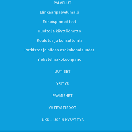
PALVELUT
Elinkaaripalvelumalli
Erikoispinnoitteet
Huolto ja käyttöönotto
Koulutus ja konsultointi
Putkistot ja niiden osakokonaisuudet
Yhdistelmäkokoonpano
UUTISET
YRITYS
PÄÄMIEHET
YHTEYSTIEDOT
UKK – USEIN KYSYTTYÄ