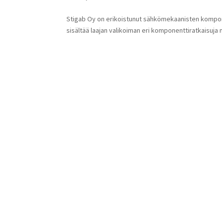
Stigab Oy on erikoistunut sähkömekaanisten kompone
sisältää laajan valikoiman eri komponenttiratkaisuja m