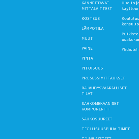
KANNETTAVAT
Huolto j
MITTALAITTEET
käyttöö
KOSTEUS
Koulutus
konsulto
LÄMPÖTILA
Putkistot
MUUT
osakoko
PAINE
Yhdiste
PINTA
PITOISUUS
PROSESSIMITTAUKSET
RÄJÄHDYSVAARALLISET
TILAT
SÄHKÖMEKAANISET
KOMPONENTIT
SÄHKÖSUUREET
TEOLLISUUSPUHALTIMET
TOIMILAITTEET