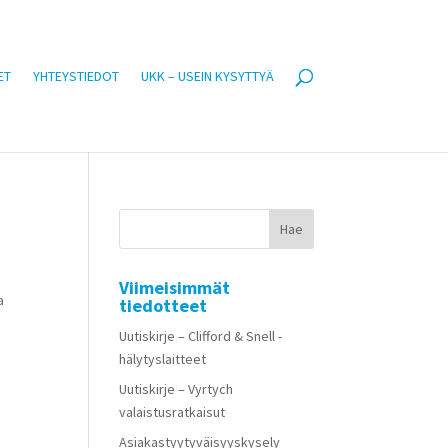
ET
YHTEYSTIEDOT
UKK – USEIN KYSYTTYÄ
Viimeisimmät
a
tiedotteet
Uutiskirje – Clifford & Snell -
hälytyslaitteet
Uutiskirje – Vyrtych
valaistusratkaisut
Asiakastyytyväisyyskysely