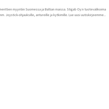
nttien myyntiin Suomessa ja Baltian maissa. Stigab Oy:n tuotevalikoima
m. Joystick-ohjauksille, antureille ja kytkimille. Lue uusi uutiskirjeemme...