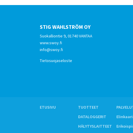
STIG WAHLSTRÖM OY
Suokalliontie 9, 01740 VANTAA
www.swoy.fi
info@swoy.fi
Tietosuojaseloste
ETUSIVU
TUOTTEET
PALVELU
DATALOGGERIT
Elinkaar
HÄLYTYSLAITTEET
Erikoisp