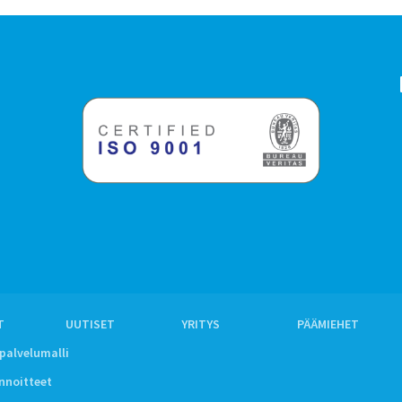
T
UUTISET
YRITYS
PÄÄMIEHET
ipalvelumalli
innoitteet