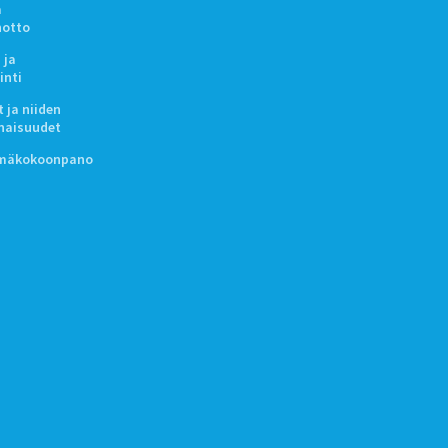
a
notto
 ja
inti
 ja niiden
naisuudet
lmäkokoonpano