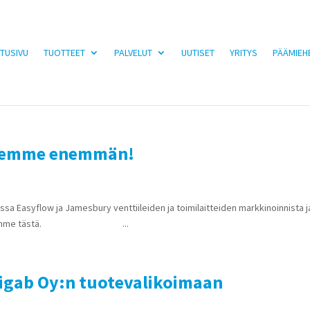
TUSIVU
TUOTTEET
PALVELUT
UUTISET
YRITYS
PÄÄMIEH
 olemme enemmän!
 Easyflow ja Jamesbury venttiileiden ja toimilaitteiden markkinoinnista j
utiskirjeemme tästä. ...
tigab Oy:n tuotevalikoimaan