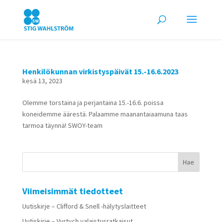
Henkilökunnan virkistyspäivät 15.-16.6.2023
kesä 13, 2023
Olemme torstaina ja perjantaina 15.-16.6. poissa
koneidemme äärestä. Palaamme maanantaiaamuna taas
tarmoa täynnä! SWOY-team
Viimeisimmät tiedotteet
Uutiskirje – Clifford & Snell -hälytyslaitteet
Uutiskirje – Vyrtych valaistusratkaisut