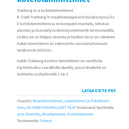
Tranberg Ex e kotelolämmittimet
R. Stahl Tranberg’in maailmanlaajuisesti hyväksytyissä Ex
E kotelolämmittimissä on kompakti muotoilu, tehokas
ulostulo ja itsesäätyvä lämmityselementti termostaatilla.
Lisäksi ne on helppo asentaa ja huollon tarve on vähäinen.
Kaikki lämmittimet on valmistettu ruostumattomasta
teräksestä AISI316 L.
Kaikki Tranberg-kotelon lämmittimet on sertifioitu
käytettäväksi vaarallisilla alueilla, joissa ilmakehä on
luokiteltu vyöhykkeelle 1 tai 2.
LATAA ESITE PDF
Osastot:
Ilmanlämmittimet
,
Lämmittimet ja Puhaltimet -
Atex
,
RÄJÄHDYSVAARALLISET TILAT
Avainsanat tuotteelle
atex-lämmitin
,
ilmanlämmitin
,
Kotelolämmitin
Tuotemerkki:
Exheat