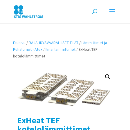
Etusivu
/
RÄJÄHDYSVAARALLISET TILAT
/
Lämmittimet ja
Puhaltimet - Atex
/
Ilmanlämmittimet
/ ExHeat TEF
kotelolämmittimet
ExHeat TEF
kotelolämmittimet