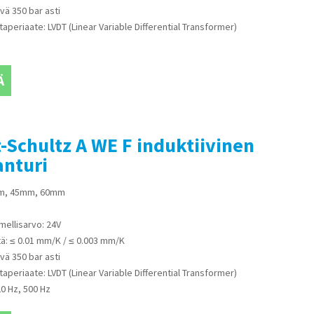
vä 350 bar asti
taperiaate: LVDT (Linear Variable Differential Transformer)
Ä
Schultz A WE F induktiivinen
anturi
mm, 45mm, 60mm
imellisarvo: 24V
ä: ≤ 0.01 mm/K / ≤ 0.003 mm/K
vä 350 bar asti
taperiaate: LVDT (Linear Variable Differential Transformer)
20 Hz, 500 Hz