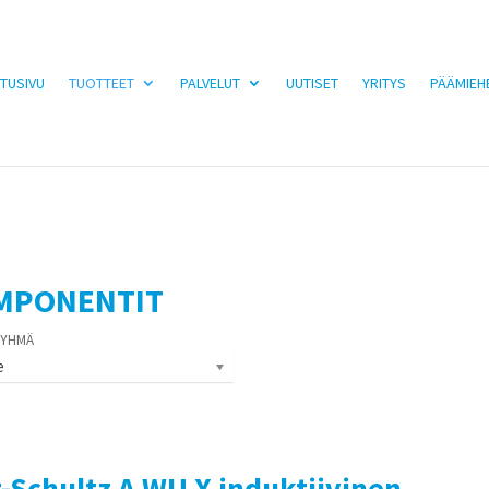
TUSIVU
TUOTTEET
PALVELUT
UUTISET
YRITYS
PÄÄMIEH
MPONENTIT
e
-Schultz A WU X induktiivinen