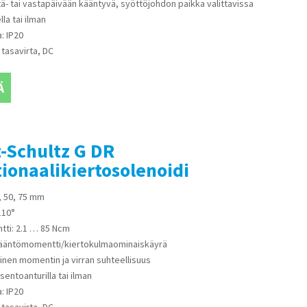
- tai vastapäivään kääntyvä, syöttöjohdon paikka valittavissa
la tai ilman
: IP20
 tasavirta, DC
Ä
-Schultz G DR
ionaalikiertosolenoidi
, 50, 75 mm
110°
ti: 2.1 … 85 Ncm
kääntömomentti/kiertokulmaominaiskäyrä
inen momentin ja virran suhteellisuus
sentoanturilla tai ilman
: IP20