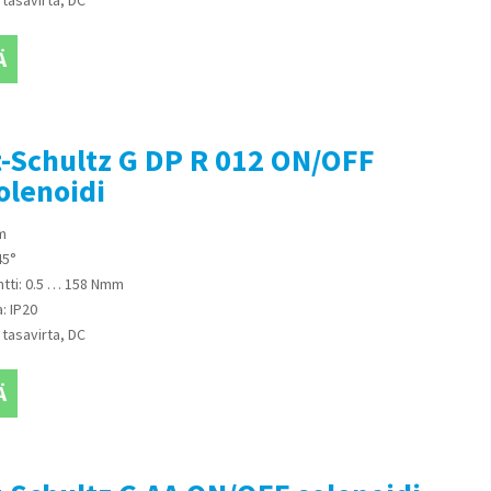
 tasavirta, DC
Ä
-Schultz G DP R 012 ON/OFF
olenoidi
m
45°
tti: 0.5 … 158 Nmm
: IP20
 tasavirta, DC
Ä