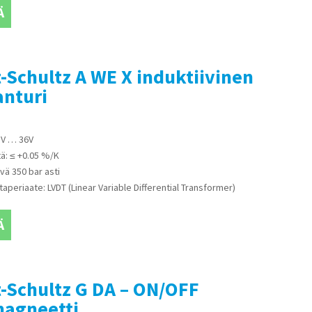
Ä
Schultz A WE X induktiivinen
anturi
18V … 36V
ä: ≤ +0.05 %/K
vä 350 bar asti
taperiaate: LVDT (Linear Variable Differential Transformer)
Ä
-Schultz G DA – ON/OFF
magneetti