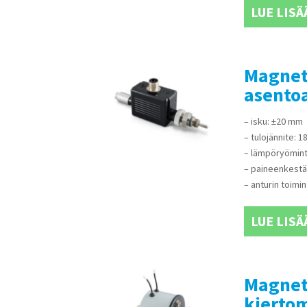
LUE LISÄ
Magnet-
asento
– isku: ±20 mm
– tulojännite: 
– lämpöryömint
– paineenkestä
– anturin toimin
LUE LISÄ
Magnet
kierto