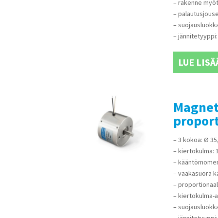
– rakenne myötä
– palautusjousel
– suojausluokka
– jännitetyyppi:
LUE LISÄ
Magnet
proport
– 3 kokoa: Ø 35
– kiertokulma: 
– kääntömoment
– vaakasuora 
– proportionaal
– kiertokulma-a
– suojausluokka