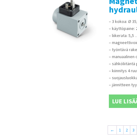
Magnet
hydrau
– 3 kokoa: Ø 35
– käyttöpaine: 
– liikerata: 5,
– magneettivoi
– työntävä rak
– manuaalinen 
– sähköliitäntä
– kiinnitys 4 ruu
– suojausluokka
– jännitteen tyy
LUE LISÄ
←
1
2
3