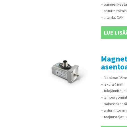
– paineenkestä
– anturin toimin
– liitäntä: CAN
LUE LISÄ
Magnet-
asento
– 3 kokoa: 35
– isku: ±4 mm
– tulojännite, n
– lämpöryömint
– paineenkestä
– anturin toimin
– taajuusrajat: 