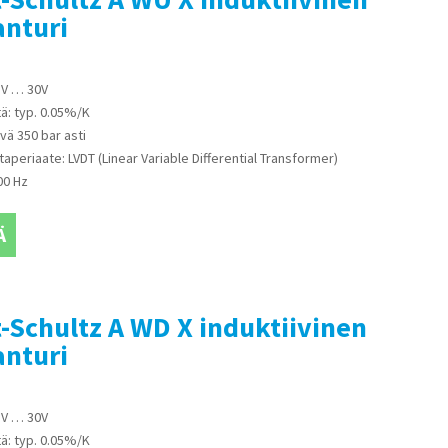
anturi
18V … 30V
ä: typ. 0.05%/K
vä 350 bar asti
taperiaate: LVDT (Linear Variable Differential Transformer)
00 Hz
Ä
Schultz A WD X induktiivinen
anturi
18V … 30V
ä: typ. 0.05%/K