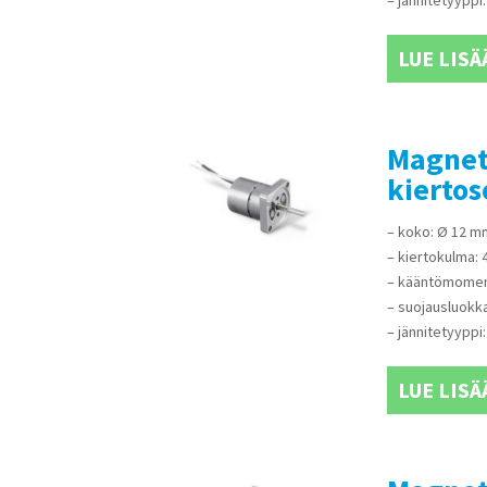
– jännitetyyppi:
LUE LISÄ
Magnet
kiertos
– koko: Ø 12 m
– kiertokulma: 
– kääntömomen
– suojausluokka
– jännitetyyppi:
LUE LISÄ