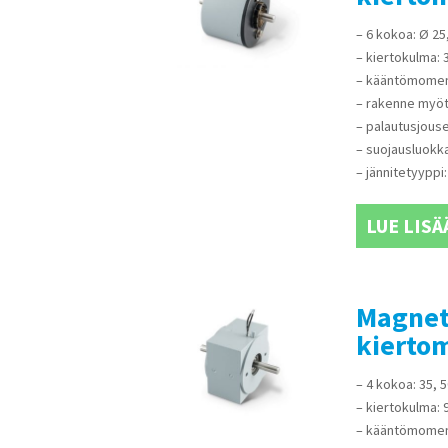
– 6 kokoa: Ø 25
– kiertokulma: 
– kääntömoment
– rakenne myötä
– palautusjousel
– suojausluokka
– jännitetyyppi:
LUE LISÄ
Magnet
kierto
– 4 kokoa: 35, 
– kiertokulma: 
– kääntömoment