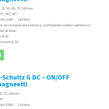
, 35, 50, 60, 75, 100 mm
35°, 65°, 95°
ti: 0.065 … 195 Ncm
- tai vastapäivään kääntyvä, syöttöjohdon paikka valittavissa
la tai ilman
: IP20
 tasavirta, DC
Ä
-Schultz G DC – ON/OFF
magneetti
50, 75, 100 mm
95°
ti: 0.065 … 114 Ncm