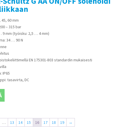
-Schultz G AA ON/OFF solenoidi
liikkaan
, 45, 60 mm
200 – 315 bar
5 … 9 mm (työisku: 2,5 … 4 mm)
ma: 34 … 90 N
enne
ohitus
 pistokeliittimellä EN 175301-803 standardin mukaisesti
villa
: IP65
ppi: tasavirta, DC
Ä
…
13
14
15
16
17
18
19
→