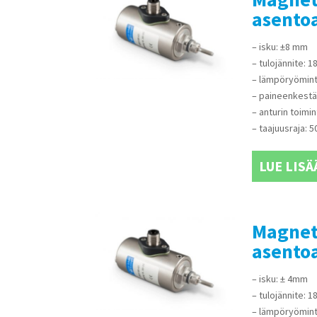
asento
– isku: ±8 mm
– tulojännite: 
– lämpöryömint
– paineenkestä
– anturin toimin
– taajuusraja: 5
LUE LISÄ
Magnet-
asento
– isku: ± 4mm
– tulojännite: 
– lämpöryömint