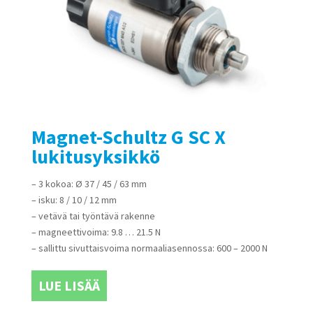
Magnet-Schultz G SC X
lukitusyksikkö
– 3 kokoa: Ø 37 / 45 / 63 mm
– isku: 8 / 10 / 12 mm
– vetävä tai työntävä rakenne
– magneettivoima: 9.8 … 21.5 N
– sallittu sivuttaisvoima normaaliasennossa: 600 – 2000 N
LUE LISÄÄ