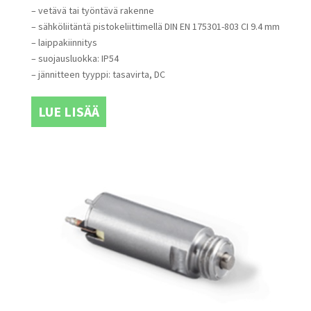
– vetävä tai työntävä rakenne
– sähköliitäntä pistokeliittimellä DIN EN 175301-803 CI 9.4 mm
– laippakiinnitys
– suojausluokka: IP54
– jännitteen tyyppi: tasavirta, DC
LUE LISÄÄ