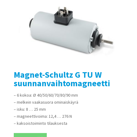
Magnet-Schultz G TU W
suunnanvaihtomagneetti
– 6 kokoa: Ø 40/50/60/70/80/90 mm
– melkein vaakasuora ominaiskäyrä
– isku: 8 … 25 mm
– magneettivoima: 12,4 … 276 N
– kaksoistoiminto tilauksesta