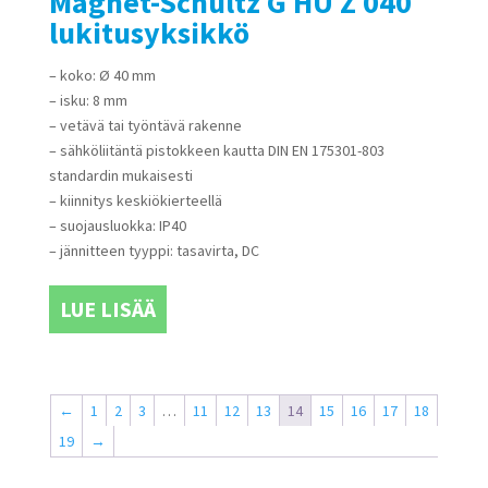
Magnet-Schultz G HU Z 040
lukitusyksikkö
– koko: Ø 40 mm
– isku: 8 mm
– vetävä tai työntävä rakenne
– sähköliitäntä pistokkeen kautta DIN EN 175301-803
standardin mukaisesti
– kiinnitys keskiökierteellä
– suojausluokka: IP40
– jännitteen tyyppi: tasavirta, DC
LUE LISÄÄ
←
1
2
3
…
11
12
13
14
15
16
17
18
19
→