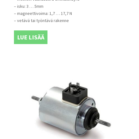
– isku: 3 … 5mm
– magneettivoima: 1,7 … 17,7 N
– vetävä tai työntävä rakenne
LUE LISÄÄ