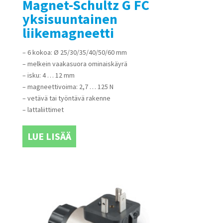
Magnet-Schultz G FC
yksisuuntainen
liikemagneetti
– 6 kokoa: Ø 25/30/35/40/50/60 mm
– melkein vaakasuora ominaiskäyrä
– isku: 4 … 12 mm
– magneettivoima: 2,7 … 125 N
– vetävä tai työntävä rakenne
– lattaliittimet
LUE LISÄÄ