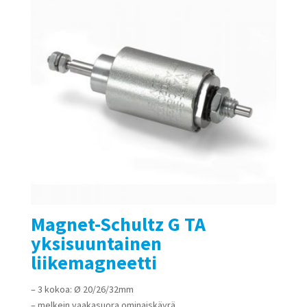
Magnet-Schultz G TA
yksisuuntainen
liikemagneetti
– 3 kokoa: Ø 20/26/32mm
– melkein vaakasuora ominaiskäyrä