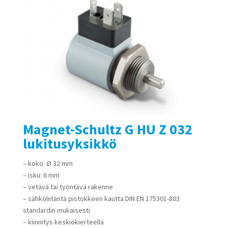
Magnet-Schultz G HU Z 032
lukitusyksikkö
– koko: Ø 32 mm
– isku: 6 mm
– vetävä tai työntävä rakenne
– sähköliitäntä pistokkeen kautta DIN EN 175301-803
standardin mukaisesti
– kiinnitys keskiökierteellä