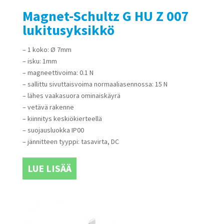
Magnet-Schultz G HU Z 007
lukitusyksikkö
– 1 koko: Ø 7mm
– isku: 1mm
– magneettivoima: 0.1 N
– sallittu sivuttaisvoima normaaliasennossa: 15 N
– lähes vaakasuora ominaiskäyrä
– vetävä rakenne
– kiinnitys keskiökierteellä
– suojausluokka IP00
– jännitteen tyyppi: tasavirta, DC
LUE LISÄÄ