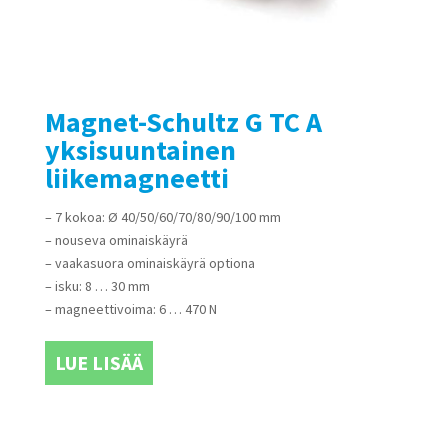
Magnet-Schultz G TC A
yksisuuntainen
liikemagneetti
– 7 kokoa: Ø 40/50/60/70/80/90/100 mm
– nouseva ominaiskäyrä
– vaakasuora ominaiskäyrä optiona
– isku: 8 … 30 mm
– magneettivoima: 6 … 470 N
LUE LISÄÄ