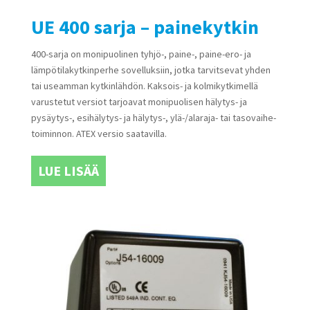
UE 400 sarja – painekytkin
400-sarja on monipuolinen tyhjö-, paine-, paine-ero- ja
lämpötilakytkinperhe sovelluksiin, jotka tarvitsevat yhden
tai useamman kytkinlähdön. Kaksois- ja kolmikytkimellä
varustetut versiot tarjoavat monipuolisen hälytys- ja
pysäytys-, esihälytys- ja hälytys-, ylä-/alaraja- tai tasovaihe-
toiminnon. ATEX versio saatavilla.
LUE LISÄÄ