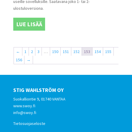
useille sovelluksille. Saatavana joko 1- tai 2-
ulostuloversiona.
LUE LISÄÄ
←
1
2
3
…
150
151
152
153
154
155
156
→
STIG WAHLSTRÖM OY
Suokalliontie 9, 01740 VANTAA
www.swoy.fi
info@swoy.fi
Tietosuojaseloste