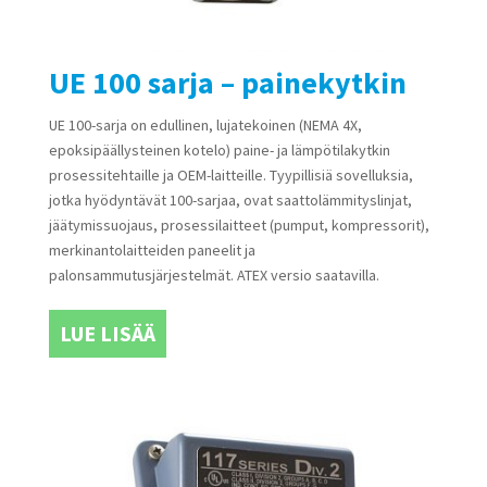
UE 100 sarja – painekytkin
UE 100-sarja on edullinen, lujatekoinen (NEMA 4X,
epoksipäällysteinen kotelo) paine- ja lämpötilakytkin
prosessitehtaille ja OEM-laitteille. Tyypillisiä sovelluksia,
jotka hyödyntävät 100-sarjaa, ovat saattolämmityslinjat,
jäätymissuojaus, prosessilaitteet (pumput, kompressorit),
merkinantolaitteiden paneelit ja
palonsammutusjärjestelmät. ATEX versio saatavilla.
LUE LISÄÄ