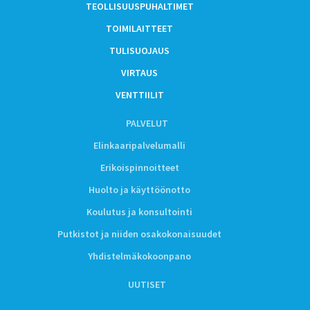
TEOLLISUUSPUHALTIMET
TOIMILAITTEET
TULISUOJAUS
VIRTAUS
VENTTIILIT
PALVELUT
Elinkaaripalvelumalli
Erikoispinnoitteet
Huolto ja käyttöönotto
Koulutus ja konsultointi
Putkistot ja niiden osakokonaisuudet
Yhdistelmäkokoonpano
UUTISET