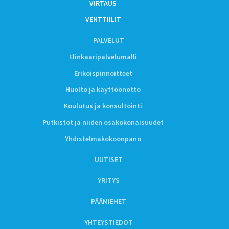
VIRTAUS
VENTTIILIT
PALVELUT
Elinkaaripalvelumalli
Erikoispinnoitteet
Huolto ja käyttöönotto
Koulutus ja konsultointi
Putkistot ja niiden osakokonaisuudet
Yhdistelmäkokoonpano
UUTISET
YRITYS
PÄÄMIEHET
YHTEYSTIEDOT