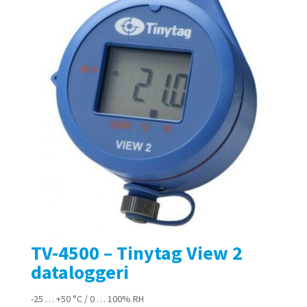
TV-4500 – Tinytag View 2
dataloggeri
-25 … +50 °C / 0 … 100% RH