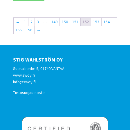
←
1
2
3
…
149
150
151
152
153
154
155
156
→
STIG WAHLSTRÖM OY
Suokalliontie 9, 01740 VANTAA
www.swoy.fi
info@swoy.fi
Tietosuojaseloste