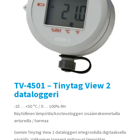
TV-4501 – Tinytag View 2
dataloggeri
-25 … +50 °C / 0 … 100% RH
Näytöllinen lämpötila/kosteusloggeri sisäänrakennetuilla
antureilla / harmaa
Gemini Tinytag View 2 dataloggeri integroidulla digitaalisella
näytöllä. Valikoiman loggerit mittaavat lämpötilan,