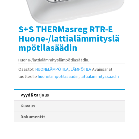
S+S THERMasreg RTR-E
Huone-/lattialämmityslä
mpötilasäädin
Huone-/lattialämmityslämpötilasäädin.
Osastot:
HUONELÄMPÖTILA
,
LÄMPÖTILA
Avainsanat
tuotteelle
huonelämpötilasäädin
,
lattialämmityssäädin
Pyydä tarjous
Kuvaus
Dokumentit