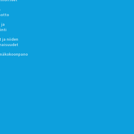
a
notto
 ja
inti
 ja niiden
naisuudet
lmäkokoonpano