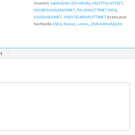
Osastot:
Äänihälytin LED-vilkulla
,
HÄLYTYSLAITTEET
,
HUONESAVUILMAISIMET
,
PALOHÄLYTTIMET EN54
,
SAVUILMASIMET
,
YHDISTELMÄHÄLYTTIMET
Avainsanat
tuotteelle
EN54
,
Klaxon
,
sonos
,
yhdistelmähälytin
it