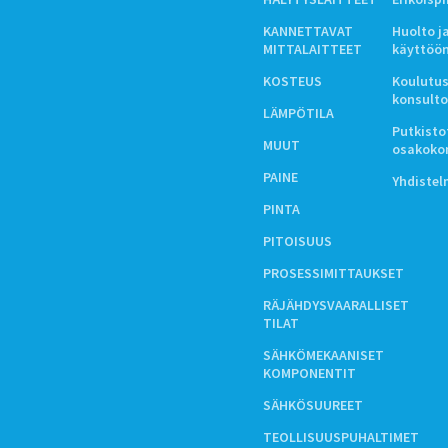
KANNETTAVAT
Huolto j
MITTALAITTEET
käyttöö
KOSTEUS
Koulutus
konsulto
LÄMPÖTILA
Putkistot
MUUT
osakoko
PAINE
Yhdiste
PINTA
PITOISUUS
PROSESSIMITTAUKSET
RÄJÄHDYSVAARALLISET
TILAT
SÄHKÖMEKAANISET
KOMPONENTIT
SÄHKÖSUUREET
TEOLLISUUSPUHALTIMET