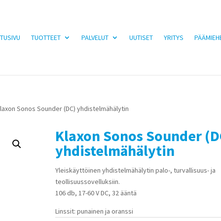
TUSIVU
TUOTTEET
PALVELUT
UUTISET
YRITYS
PÄÄMIEH
Klaxon Sonos Sounder (DC) yhdistelmähälytin
Klaxon Sonos Sounder (D
yhdistelmähälytin
Yleiskäyttöinen yhdistelmähälytin palo-, turvallisuus- ja
teollisuussovelluksiin.
106 db, 17-60 V DC, 32 ääntä
Linssit: punainen ja oranssi