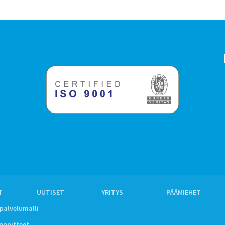
T
UUTISET
YRITYS
PÄÄMIEHET
ipalvelumalli
innoitteet