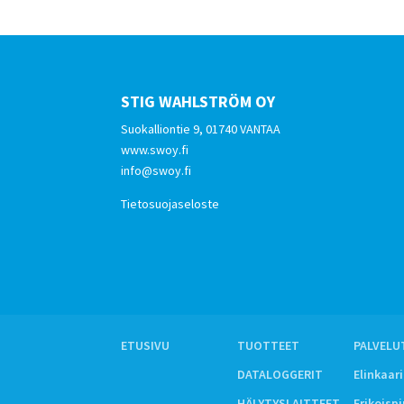
STIG WAHLSTRÖM OY
Suokalliontie 9, 01740 VANTAA
www.swoy.fi
info@swoy.fi
Tietosuojaseloste
ETUSIVU
TUOTTEET
PALVELU
DATALOGGERIT
Elinkaar
HÄLYTYSLAITTEET
Erikoisp