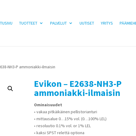
TUSIVU
TUOTTEET
PALVELUT
UUTISET
YRITYS
PÄÄMIEH
2638-NH3-P ammoniakki-ilmaisin
Evikon – E2638-NH3-P
ammoniakki-ilmaisin
Ominaisuudet
• vakaa pitkäikäinen pellistorianturi
• mittausalue 0…15% vol. (0…100% LEL)
• resoluutio 0.1% vol. or 1% LEL
• kaksi SPST relettä optiona