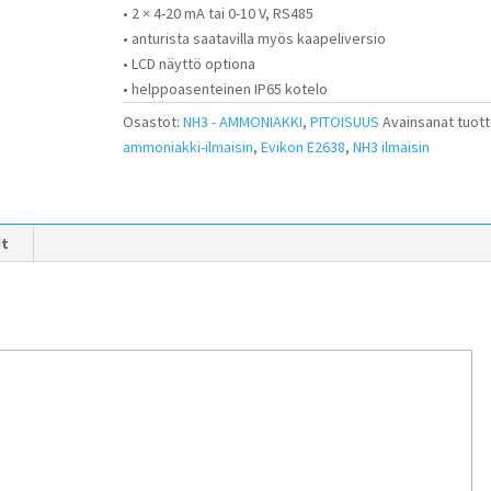
• 2 × 4-20 mA tai 0-10 V, RS485
• anturista saatavilla myös kaapeliversio
• LCD näyttö optiona
• helppoasenteinen IP65 kotelo
Osastot:
NH3 - AMMONIAKKI
,
PITOISUUS
Avainsanat tuott
ammoniakki-ilmaisin
,
Evikon E2638
,
NH3 ilmaisin
it