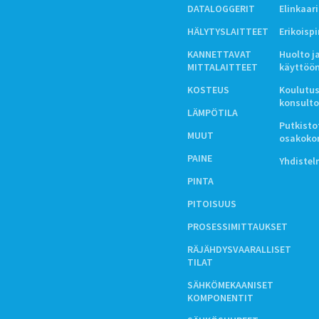
DATALOGGERIT
Elinkaar
HÄLYTYSLAITTEET
Erikoisp
KANNETTAVAT
Huolto j
MITTALAITTEET
käyttöö
KOSTEUS
Koulutus
konsulto
LÄMPÖTILA
Putkistot
MUUT
osakoko
PAINE
Yhdiste
PINTA
PITOISUUS
PROSESSIMITTAUKSET
RÄJÄHDYSVAARALLISET
TILAT
SÄHKÖMEKAANISET
KOMPONENTIT