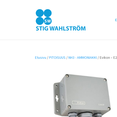
E
Etusivu
/
PITOISUUS
/
NH3 - AMMONIAKKI
/ Evikon – E