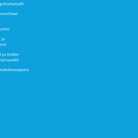
ipalvelumalli
innoitteet
a
notto
 ja
inti
 ja niiden
naisuudet
lmäkokoonpano