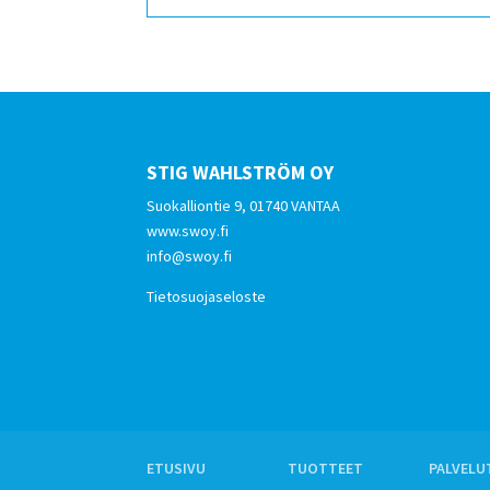
STIG WAHLSTRÖM OY
Suokalliontie 9, 01740 VANTAA
www.swoy.fi
info@swoy.fi
Tietosuojaseloste
ETUSIVU
TUOTTEET
PALVELU