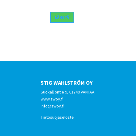
STIG WAHLSTRÖM OY
Suokalliontie 9, 01740 VANTAA
www.swoy.fi
info@swoy.fi
Tietosuojaseloste