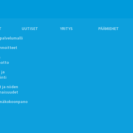
T
UUTISET
YRITYS
PÄÄMIEHET
ipalvelumalli
innoitteet
a
notto
 ja
inti
 ja niiden
naisuudet
lmäkokoonpano