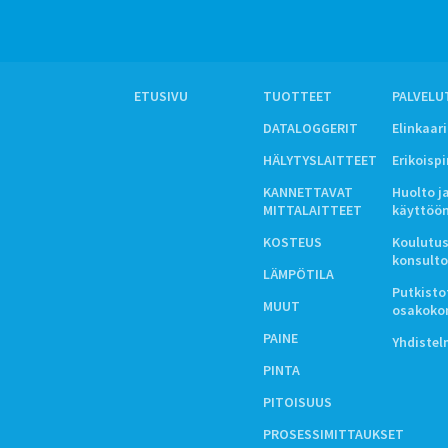
ETUSIVU
TUOTTEET
PALVELU
DATALOGGERIT
Elinkaar
HÄLYTYSLAITTEET
Erikoisp
KANNETTAVAT
Huolto j
MITTALAITTEET
käyttöö
KOSTEUS
Koulutus
konsulto
LÄMPÖTILA
Putkistot
MUUT
osakoko
PAINE
Yhdiste
PINTA
PITOISUUS
PROSESSIMITTAUKSET