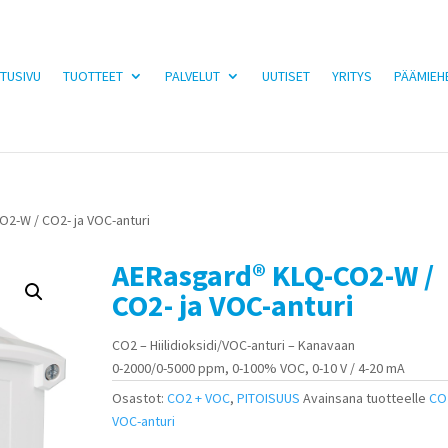
TUSIVU
TUOTTEET
PALVELUT
UUTISET
YRITYS
PÄÄMIEH
2-W / CO2- ja VOC-anturi
AERasgard® KLQ-CO2-W /
CO2- ja VOC-anturi
CO2 – Hiilidioksidi/VOC-anturi – Kanavaan
0-2000/0-5000 ppm, 0-100% VOC, 0-10 V / 4-20 mA
Osastot:
CO2 + VOC
,
PITOISUUS
Avainsana tuotteelle
CO2
VOC-anturi