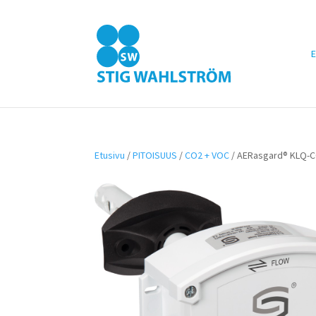
E
Etusivu
/
PITOISUUS
/
CO2 + VOC
/ AERasgard® KLQ-CO