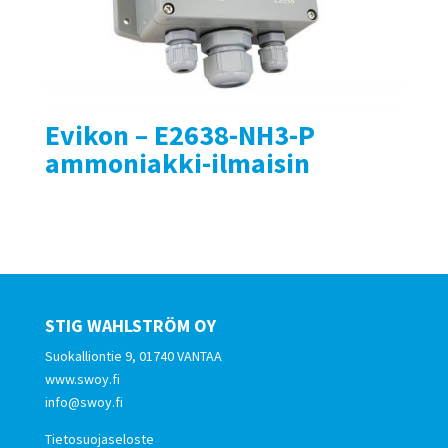
Evikon – E2638-NH3-P
ammoniakki-ilmaisin
STIG WAHLSTRÖM OY
Suokalliontie 9, 01740 VANTAA
www.swoy.fi
info@swoy.fi
Tietosuojaseloste