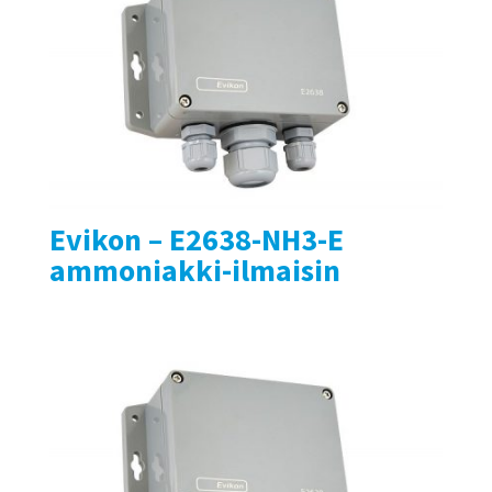
Evikon – E2638-NH3-E
ammoniakki-ilmaisin