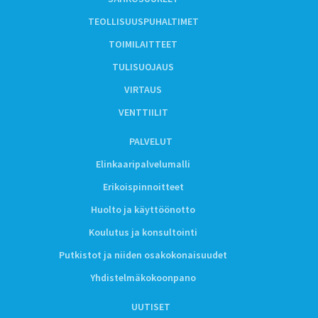
TEOLLISUUSPUHALTIMET
TOIMILAITTEET
TULISUOJAUS
VIRTAUS
VENTTIILIT
PALVELUT
Elinkaaripalvelumalli
Erikoispinnoitteet
Huolto ja käyttöönotto
Koulutus ja konsultointi
Putkistot ja niiden osakokonaisuudet
Yhdistelmäkokoonpano
UUTISET