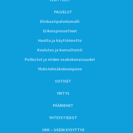
PALVELUT
Elinkaaripalvelumalli
Erikoispinnoitteet
Huolto ja käyttöönotto
Koulutus ja konsultointi
Putkistot ja niiden osakokonaisuudet
Yhdistelmäkokoonpano
UUTISET
YRITYS
PÄÄMIEHET
YHTEYSTIEDOT
UKK – USEIN KYSYTTYÄ