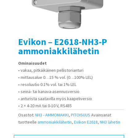
Evikon – E2618-NH3-P
ammoniakkilähetin
Ominaisuudet
• vakaa, pitkäikäinen pellistorianturi
• mittausalue 0…15 % vol. (0…100% LEL)
• resoluutio 0.1% vol. tai 1% LEL
• seinä- tai kanava-asennusversio
• anturista saatavilla myös kaapeliversio
• 2 × 4-20 mA tai 0-10 V, RS485
Osastot:
NH3 - AMMONIAKKI
,
PITOISUUS
Avainsanat
tuotteelle
ammoniakkilähetin
,
Evikon E2618
,
NH3 lähetin