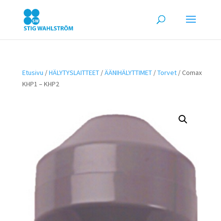
Etusivu
/
HÄLYTYSLAITTEET
/
ÄÄNIHÄLYTTIMET
/
Torvet
/ Comax
KHP1 – KHP2