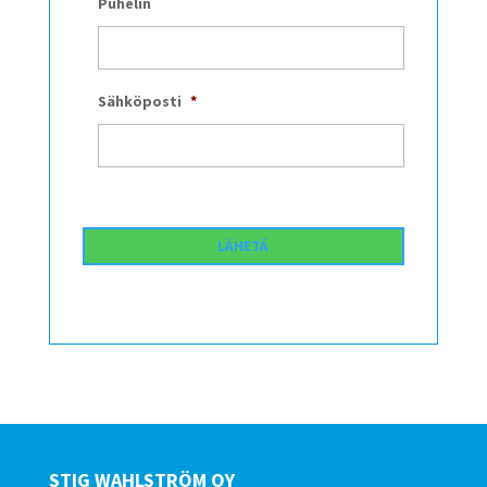
Puhelin
Sähköposti
*
STIG WAHLSTRÖM OY