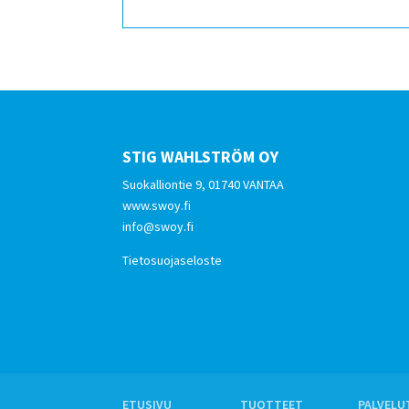
STIG WAHLSTRÖM OY
Suokalliontie 9, 01740 VANTAA
www.swoy.fi
info@swoy.fi
Tietosuojaseloste
ETUSIVU
TUOTTEET
PALVELU