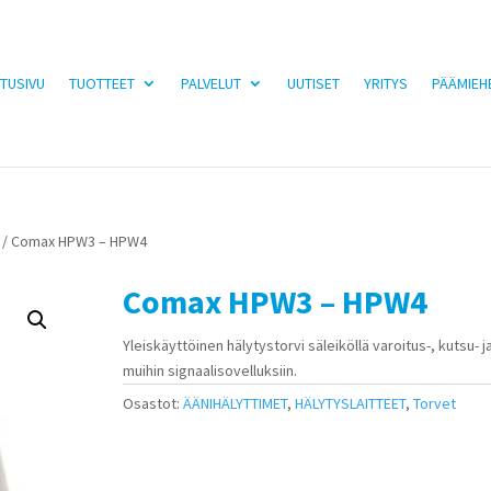
TUSIVU
TUOTTEET
PALVELUT
UUTISET
YRITYS
PÄÄMIEH
/ Comax HPW3 – HPW4
Comax HPW3 – HPW4
Yleiskäyttöinen hälytystorvi säleiköllä varoitus-, kutsu- j
muihin signaalisovelluksiin.
Osastot:
ÄÄNIHÄLYTTIMET
,
HÄLYTYSLAITTEET
,
Torvet