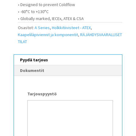
• Designed to prevent Coldflow
• -60°C to +130°C
• Globally marked, IECEx, ATEX & CSA
Osastot:
A Series
,
Holkkitiivisteet - ATEX
,
Kaapeliläpiviennit ja komponentit
,
RÄJÄHDYSVAARALLISET
TILAT
Pyydä tarjous
Dokumentit
Tarjouspyyntö