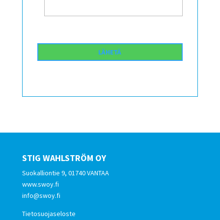
STIG WAHLSTRÖM OY
Suokalliontie 9, 01740 VANTAA
www.swoy.fi
info@swoy.fi
Tietosuojaseloste