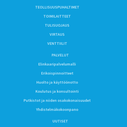
TEOLLISUUSPUHALTIMET
TOIMILAITTEET
TULISUOJAUS
VIRTAUS
VENTTIILIT
PALVELUT
Elinkaaripalvelumalli
Erikoispinnoitteet
Huolto ja käyttöönotto
Koulutus ja konsultointi
Putkistot ja niiden osakokonaisuudet
Yhdistelmäkokoonpano
UUTISET