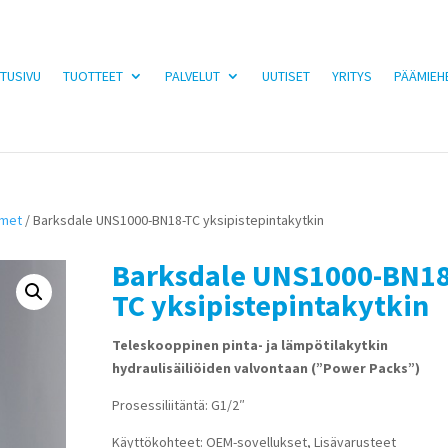
TUSIVU
TUOTTEET
PALVELUT
UUTISET
YRITYS
PÄÄMIEH
imet
/ Barksdale UNS1000-BN18-TC yksipistepintakytkin
Barksdale UNS1000-BN18
TC yksipistepintakytkin
Teleskooppinen pinta- ja lämpötilakytkin
hydraulisäiliöiden valvontaan (”Power Packs”)
Prosessiliitäntä: G1/2″
Käyttökohteet: OEM-sovellukset, Lisävarusteet