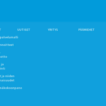
T
UUTISET
YRITYS
PÄÄMIEHET
ipalvelumalli
innoitteet
a
notto
 ja
inti
 ja niiden
naisuudet
lmäkokoonpano