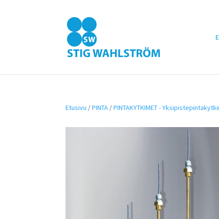
E
Etusivu
/
PINTA
/
PINTAKYTKIMET - Yksipistepintakytk