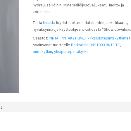
hydraulisäiliöihin, Mineraaliöljysovellukset, Huolto- ja
korjausala
Tästä
linkistä
löydät tuotteen datalehden, sertifikaatit,
hyväksynnät ja käyttöohjeen, kohdasta ”Show download
Osastot:
PINTA
,
PINTAKYTKIMET - Yksipistepintakytkimet
Avainsanat tuotteelle
Barksdale UNS1000-BN18-TC
,
pintakytkin
,
yksipistepintakytkin
it