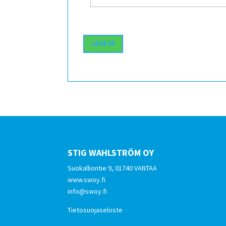
STIG WAHLSTRÖM OY
Suokalliontie 9, 01740 VANTAA
www.swoy.fi
info@swoy.fi
Tietosuojaseloste