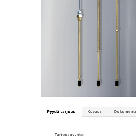
Pyydä tarjous
Kuvaus
Dokument
Tarjouspyyntö