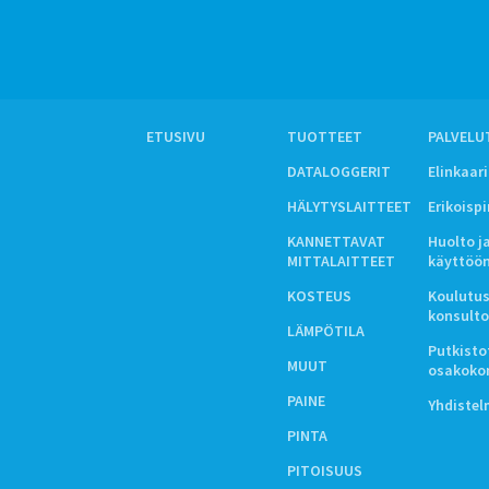
ETUSIVU
TUOTTEET
PALVELU
DATALOGGERIT
Elinkaar
HÄLYTYSLAITTEET
Erikoisp
KANNETTAVAT
Huolto j
MITTALAITTEET
käyttöö
KOSTEUS
Koulutus
konsulto
LÄMPÖTILA
Putkistot
MUUT
osakoko
PAINE
Yhdiste
PINTA
PITOISUUS