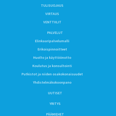
TULISUOJAUS
VIRTAUS
VENTTIILIT
PALVELUT
Elinkaaripalvelumalli
Erikoispinnoitteet
Huolto ja käyttöönotto
Koulutus ja konsultointi
Putkistot ja niiden osakokonaisuudet
Yhdistelmäkokoonpano
UUTISET
YRITYS
PÄÄMIEHET