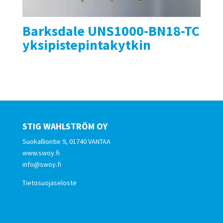
Barksdale UNS1000-BN18-TC
yksipistepintakytkin
STIG WAHLSTRÖM OY
Suokalliontie 9, 01740 VANTAA
www.swoy.fi
info@swoy.fi
Tietosuojaseloste