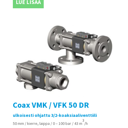
LUE LISÄÄ
Coax VMK / VFK 50 DR
ulkoisesti ohjattu 3/2-koaksiaaliventtiili
3
50 mm / kierre, laippa / 0 – 100 bar / 43 m
/h