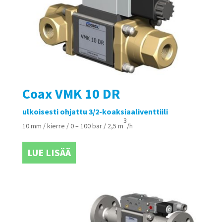
Coax VMK 10 DR
ulkoisesti ohjattu 3/2-koaksiaaliventtiili
3
10 mm / kierre / 0 – 100 bar / 2,5 m
/h
LUE LISÄÄ