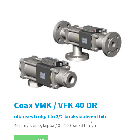
Coax VMK / VFK 40 DR
ulkoisesti ohjattu 3/2-koaksiaaliventtiili
3
40 mm / kierre, laippa / 0 – 100 bar / 31 m
/h