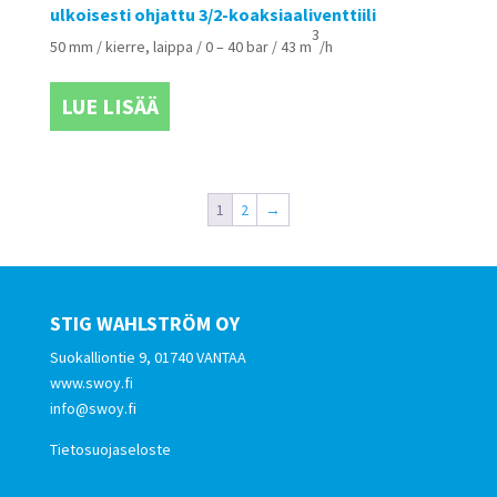
ulkoisesti ohjattu 3/2-koaksiaaliventtiili
3
50 mm / kierre, laippa / 0 – 40 bar / 43 m
/h
LUE LISÄÄ
1
2
→
STIG WAHLSTRÖM OY
Suokalliontie 9, 01740 VANTAA
www.swoy.fi
info@swoy.fi
Tietosuojaseloste