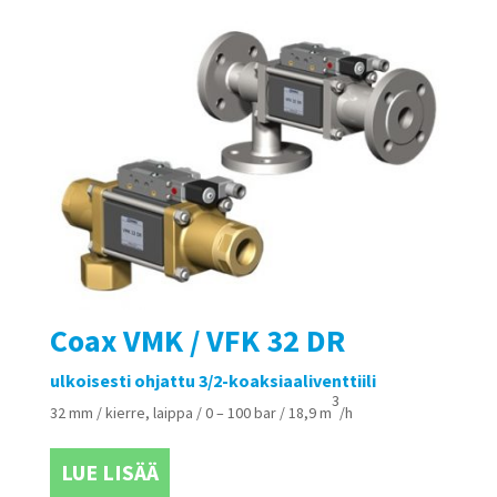
Coax VMK / VFK 32 DR
ulkoisesti ohjattu 3/2-koaksiaaliventtiili
3
32 mm / kierre, laippa / 0 – 100 bar / 18,9 m
/h
LUE LISÄÄ