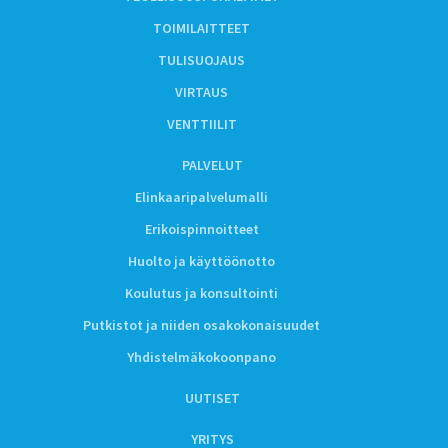
TOIMILAITTEET
TULISUOJAUS
VIRTAUS
VENTTIILIT
PALVELUT
Elinkaaripalvelumalli
Erikoispinnoitteet
Huolto ja käyttöönotto
Koulutus ja konsultointi
Putkistot ja niiden osakokonaisuudet
Yhdistelmäkokoonpano
UUTISET
YRITYS