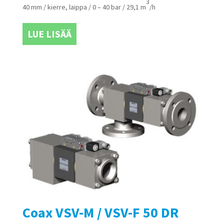
3
40 mm / kierre, laippa / 0 – 40 bar / 29,1 m
/h
LUE LISÄÄ
Coax VSV-M / VSV-F 50 DR