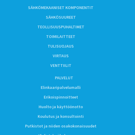
SÄHKÖMEKAANISET KOMPONENTIT
SÄHKÖSUUREET
TEOLLISUUSPUHALTIMET
TOIMILAITTEET
TULISUOJAUS
VIRTAUS
VENTTIILIT
PALVELUT
Elinkaaripalvelumalli
Erikoispinnoitteet
Huolto ja käyttöönotto
Koulutus ja konsultointi
Putkistot ja niiden osakokonaisuudet