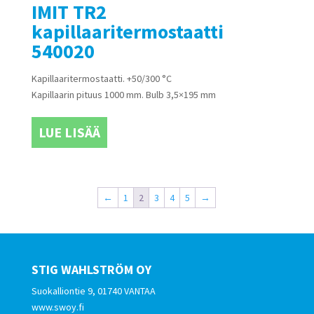
IMIT TR2
kapillaaritermostaatti
540020
Kapillaaritermostaatti. +50/300 °C
Kapillaarin pituus 1000 mm. Bulb 3,5×195 mm
LUE LISÄÄ
←
1
2
3
4
5
→
STIG WAHLSTRÖM OY
Suokalliontie 9, 01740 VANTAA
www.swoy.fi