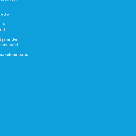
a
notto
 ja
inti
 ja niiden
naisuudet
lmäkokoonpano