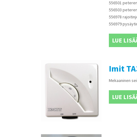
556501 petere
556503 petere
556978 rajoitin
556979 pysäyti
LUE LISÄ
Imit TA
Mekaaninen sei
LUE LISÄ