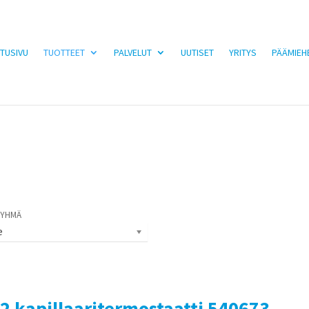
TUSIVU
TUOTTEET
PALVELUT
UUTISET
YRITYS
PÄÄMIEH
e
2 kapillaaritermostaatti 540673