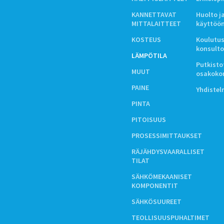
KANNETTAVAT
Huolto j
MITTALAITTEET
käyttöö
KOSTEUS
Koulutus
konsulto
LÄMPÖTILA
Putkistot
MUUT
osakoko
PAINE
Yhdiste
PINTA
PITOISUUS
PROSESSIMITTAUKSET
RÄJÄHDYSVAARALLISET
TILAT
SÄHKÖMEKAANISET
KOMPONENTIT
SÄHKÖSUUREET
TEOLLISUUSPUHALTIMET