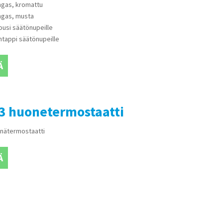
ngas, kromattu
ngas, musta
jousi säätönupeille
ntappi säätönupeille
Ä
3 huonetermostaatti
nätermostaatti
Ä