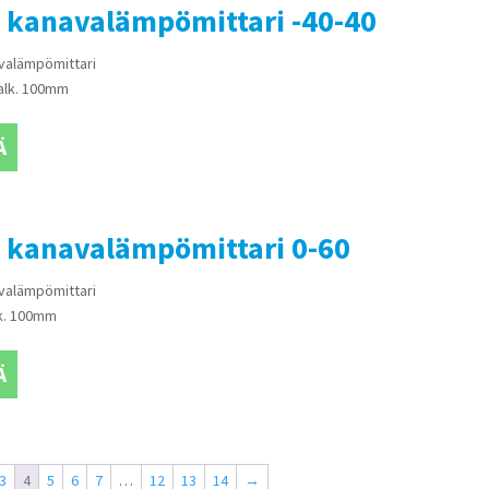
 kanavalämpömittari -40-40
valämpömittari
halk. 100mm
Ä
 kanavalämpömittari 0-60
valämpömittari
lk. 100mm
Ä
3
4
5
6
7
…
12
13
14
→