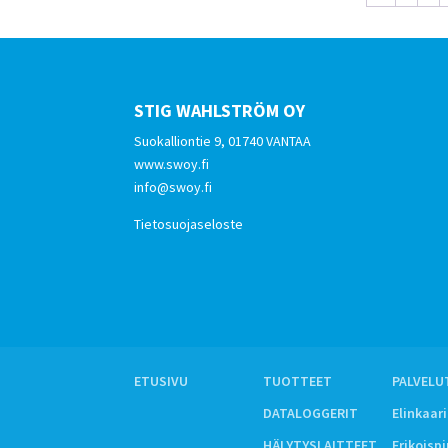
STIG WAHLSTRÖM OY
Suokalliontie 9, 01740 VANTAA
www.swoy.fi
info@swoy.fi
Tietosuojaseloste
ETUSIVU
TUOTTEET
PALVELU
DATALOGGERIT
Elinkaar
HÄLYTYSLAITTEET
Erikoisp