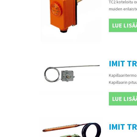
TC2 koteloitu o
muiden erilaist
LUE LISÄ
IMIT TR
Kapillaaritermo
Kapillaarin pit
LUE LISÄ
IMIT TR