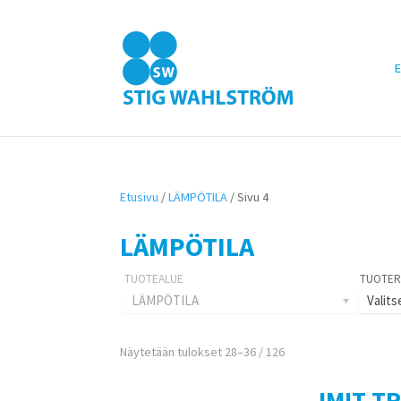
E
Etusivu
/
LÄMPÖTILA
/ Sivu 4
LÄMPÖTILA
LÄMPÖTILA
Valits
Näytetään tulokset 28–36 / 126
IMIT TR