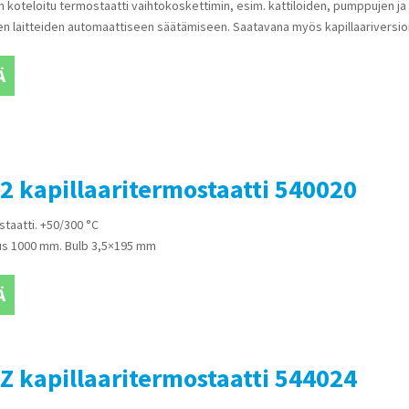
n koteloitu termostaatti vaihtokoskettimin, esim. kattiloiden, pumppujen ja
en laitteiden automaattiseen säätämiseen. Saatavana myös kapillaariversio
Ä
2 kapillaaritermostaatti 540020
staatti. +50/300 °C
uus 1000 mm. Bulb 3,5×195 mm
Ä
Z kapillaaritermostaatti 544024