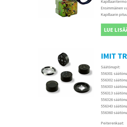
Kapillaaritermo
Ensimmäinen va
Kapillaarin pit
LUE LISÄ
IMIT TR
Säätönupit:
556301 säätönu
556302 säätönup
556303 säätönu
556313 säätönu
556326 säätönu
556343 säätönu
556360 säätönu
Peiterenkaat: