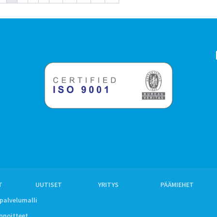
T
UUTISET
YRITYS
PÄÄMIEHET
ipalvelumalli
innoitteet