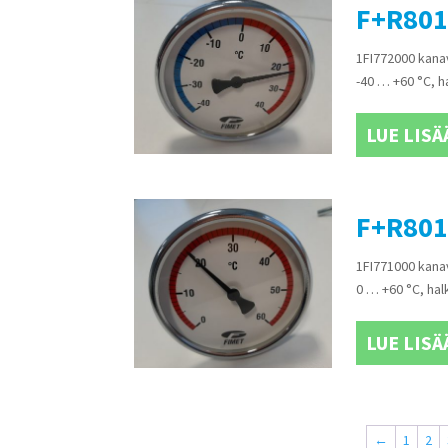
F+R801
1FI772000 kana
-40 … +60 °C, 
LUE LISÄ
F+R801
1FI771000 kana
0 … +60 °C, ha
LUE LISÄ
←
1
2