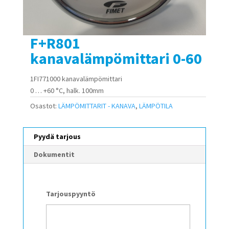
F+R801
kanavalämpömittari 0-60
1FI771000 kanavalämpömittari
0 … +60 °C, halk. 100mm
Osastot:
LÄMPÖMITTARIT - KANAVA
,
LÄMPÖTILA
Pyydä tarjous
Dokumentit
Tarjouspyyntö