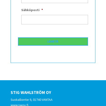
Sähköposti
*
STIG WAHLSTRÖM OY
Suokalliontie 9, 01740 VANTAA
www.swoy.fi