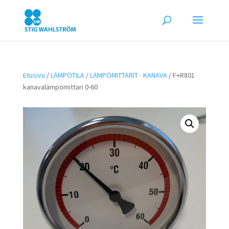
Etusivu
/
LÄMPÖTILA
/
LÄMPÖMITTARIT - KANAVA
/ F+R801
kanavalämpömittari 0-60